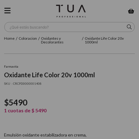
¿Qué estás buscando?
Coloracion
Oxidantes y
Oxidante Life Color 20v
TÉRMINOS MÁS BUSCADOS
Decolorantes
1000ml
1
.
wella
2
.
sow
Farmavita
Oxidante Life Color 20v 1000ml
3
.
farmavita
:
CRCPD0000001408
4
.
shampoo
5
.
cepillo
$
5490
6
.
gama
1
cuotas de
$
5490
7
.
secador
8
.
loreal
Emulsión oxidante estabilizadora en crema,