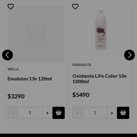
FARMAVITA
WELLA
Oxidante Life Color 10v
Emulsion 13v 120ml
1000ml
$
5490
$
3290
－
＋
－
＋