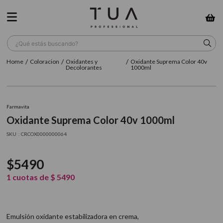
¿Qué estás buscando?
Coloracion
Oxidantes y
Oxidante Suprema Color 40v
TÉRMINOS MÁS BUSCADOS
Decolorantes
1000ml
1
.
wella
2
.
sow
Farmavita
Oxidante Suprema Color 40v 1000ml
3
.
farmavita
:
CRCOX0000000064
4
.
shampoo
5
.
cepillo
$
5490
6
.
gama
1
cuotas de
$
5490
7
.
secador
8
.
loreal
Emulsión oxidante estabilizadora en crema,