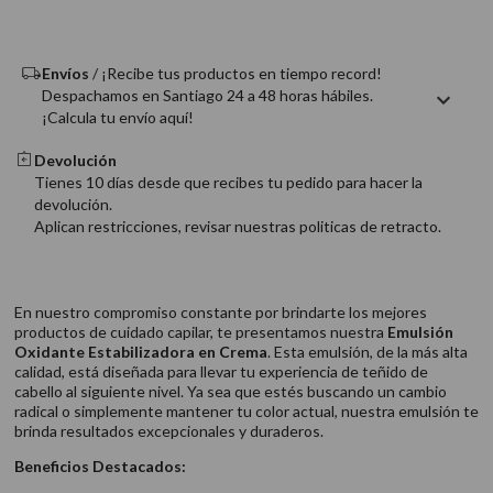
9
.
acondicionador
10
.
protector térmico
Envíos
/ ¡Recibe tus productos en tiempo record!
Despachamos en Santiago 24 a 48 horas hábiles.
¡Calcula tu envío aquí!
Devolución
Tienes 10 días desde que recibes tu pedido para hacer la
devolución.
Aplican restricciones, revisar nuestras politicas de retracto.
En nuestro compromiso constante por brindarte los mejores
productos de cuidado capilar, te presentamos nuestra
Emulsión
Oxidante Estabilizadora en Crema
. Esta emulsión, de la más alta
calidad, está diseñada para llevar tu experiencia de teñido de
cabello al siguiente nivel. Ya sea que estés buscando un cambio
radical o simplemente mantener tu color actual, nuestra emulsión te
brinda resultados excepcionales y duraderos.
Beneficios Destacados: