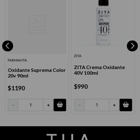
ZITA
FARMAVITA
ZITA Crema Oxidante
Oxidante Suprema Color
40V 100ml
20v 90ml
$
990
$
1190
－
＋
－
＋