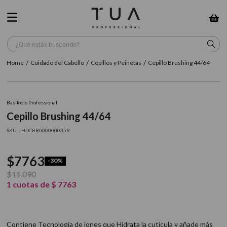
¿Qué estás buscando?
Cuidado del Cabello
Cepillos y Peinetas
Cepillo Brushing 44/64
TÉRMINOS MÁS BUSCADOS
1
.
wella
Bas Tools Professional
2
.
sow
Cepillo Brushing 44/64
3
.
farmavita
:
HDCBR0000000359
4
.
shampoo
$
7763
-
30%
5
.
cepillo
$
11
.
090
6
.
gama
1
cuotas de
$
7763
7
.
secador
8
.
loreal
Contiene Tecnología de iones que Hidrata la cutícula y añade más