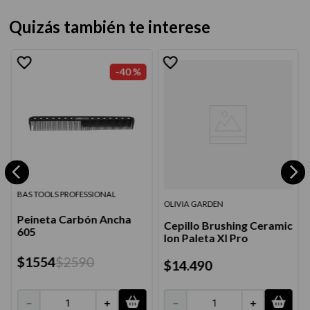
Quizás también te interese
-
40 %
BAS TOOLS PROFESSIONAL
OLIVIA GARDEN
Peineta Carbón Ancha
Cepillo Brushing Ceramic
605
Ion Paleta Xl Pro
$
1554
$
2590
$
14
.
490
－
＋
－
＋