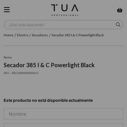
¿Qué estás buscando?
Electro
Secadores
Secador 385 I & C Powerlight Black
TÉRMINOS MÁS BUSCADOS
1
.
wella
Parlux
2
.
sow
Secador 385 I & C Powerlight Black
3
.
farmavita
:
BECHD0000000661
4
.
shampoo
5
.
cepillo
6
.
gama
7
.
secador
8
.
loreal