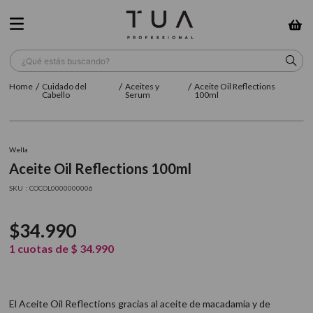
¿Qué estás buscando?
Cuidado del
Aceites y
Aceite Oil Reflections
TÉRMINOS MÁS BUSCADOS
Cabello
Serum
100ml
1
.
wella
2
.
sow
Wella
Aceite Oil Reflections 100ml
3
.
farmavita
:
COCOL0000000006
4
.
shampoo
5
.
cepillo
$
34
.
990
6
.
gama
1
cuotas de
$
34
.
990
7
.
secador
8
.
loreal
El Aceite Oil Reflections gracias al aceite de macadamia y de