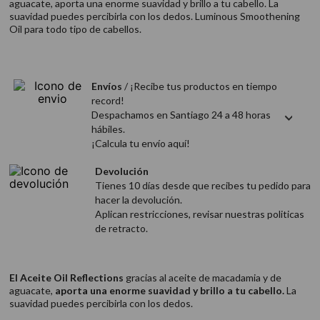
aguacate, aporta una enorme suavidad y brillo a tu cabello. La
9
.
acondicionador
suavidad puedes percibirla con los dedos. Luminous Smoothening
Oil para todo tipo de cabellos.
10
.
protector térmico
Envíos
/ ¡Recibe tus productos en tiempo
record!
Despachamos en Santiago 24 a 48 horas
hábiles.
¡Calcula tu envío aquí!
Devolución
Tienes 10 días desde que recibes tu pedido para
hacer la devolución.
Aplican restricciones, revisar nuestras politicas
de retracto.
El Aceite Oil Reflections
gracias al aceite de macadamia y de
aguacate,
aporta una enorme suavidad y brillo a tu cabello.
La
suavidad puedes percibirla con los dedos.