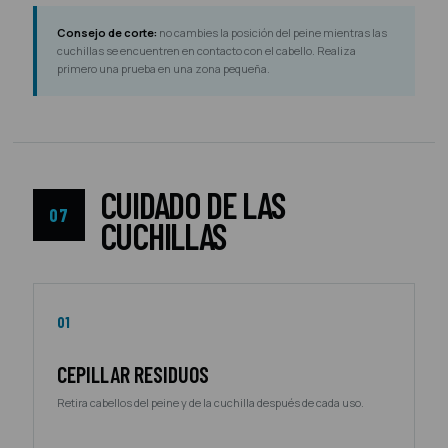
Consejo de corte:
no cambies la posición del peine mientras las
cuchillas se encuentren en contacto con el cabello. Realiza
primero una prueba en una zona pequeña.
CUIDADO DE LAS
07
CUCHILLAS
01
CEPILLAR RESIDUOS
Retira cabellos del peine y de la cuchilla después de cada uso.