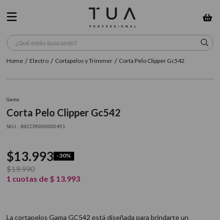
¿Qué estás buscando?
Electro
Cortapelos y Trimmer
Corta Pelo Clipper Gc542
TÉRMINOS MÁS BUSCADOS
1
.
wella
Gama
2
.
sow
Corta Pelo Clipper Gc542
3
.
farmavita
:
BECCP0000000451
4
.
shampoo
$
13
.
993
-
30%
5
.
cepillo
$
19
.
990
6
.
gama
1
cuotas de
$
13
.
993
7
.
secador
8
.
loreal
La cortapelos Gama GC542 está diseñada para brindarte un