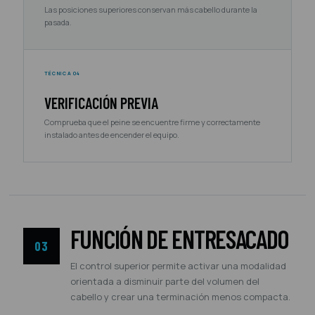
Las posiciones superiores conservan más cabello durante la
pasada.
TÉCNICA 04
VERIFICACIÓN PREVIA
Comprueba que el peine se encuentre firme y correctamente
instalado antes de encender el equipo.
FUNCIÓN DE ENTRESACADO
03
El control superior permite activar una modalidad
orientada a disminuir parte del volumen del
cabello y crear una terminación menos compacta.