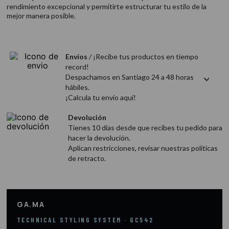
9
.
acondicionador
rendimiento excepcional y permitirte estructurar tu estilo de la
mejor manera posible.
10
.
protector térmico
Envíos
/ ¡Recibe tus productos en tiempo
record!
Despachamos en Santiago 24 a 48 horas
hábiles.
¡Calcula tu envío aquí!
Devolución
Tienes 10 días desde que recibes tu pedido para
hacer la devolución.
Aplican restricciones, revisar nuestras politicas
de retracto.
GA.MA
TECHNICAL STYLING SYSTEM · GC542