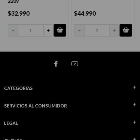
220v
$
32
.
990
$
44
.
990
－
＋
－
＋
CATEGORÍAS
SERVICIOS AL CONSUMIDOR
LEGAL