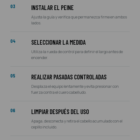
03
INSTALAR EL PEINE
Ajusta la guía y verifica que permanezca firme en ambos
lados.
04
SELECCIONAR LA MEDIDA
Utiliza la rueda de control para definir el largo antes de
encender.
05
REALIZAR PASADAS CONTROLADAS
Desplaza el equipo lentamente y evita presionar con
fuerza contra el cuero cabelludo.
06
LIMPIAR DESPUÉS DEL USO
Apaga, desconecta y retira el cabello acumulado con el
cepillo incluido.