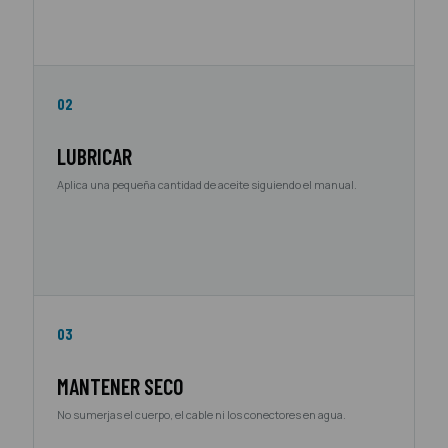
02
LUBRICAR
Aplica una pequeña cantidad de aceite siguiendo el manual.
03
MANTENER SECO
No sumerjas el cuerpo, el cable ni los conectores en agua.