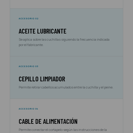
ACCESORIO 02
ACEITE LUBRICANTE
Se aplica sobre las cuchillas siguiendo la frecuencia indicada
por el fabricante.
ACCESORIO 03
CEPILLO LIMPIADOR
Permite retirar cabellos acumulados entre la cuchilla y el peine.
ACCESORIO 04
CABLE DE ALIMENTACIÓN
Permite conectar el cortapelo según las instrucciones de la