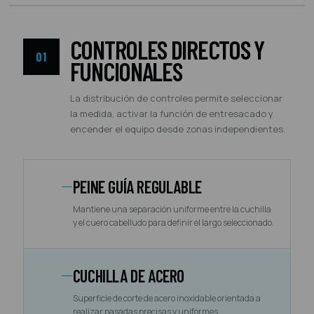
CONTROLES DIRECTOS Y
01
FUNCIONALES
La distribución de controles permite seleccionar
la medida, activar la función de entresacado y
encender el equipo desde zonas independientes.
PEINE GUÍA REGULABLE
Mantiene una separación uniforme entre la cuchilla
y el cuero cabelludo para definir el largo seleccionado.
CUCHILLA DE ACERO
Superficie de corte de acero inoxidable orientada a
realizar pasadas precisas y uniformes.