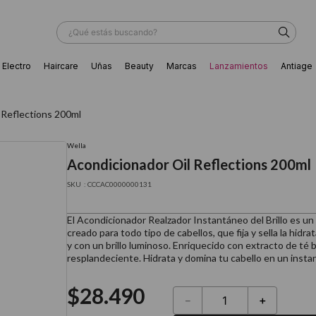
¿Qué estás buscando?
Electro
Haircare
Uñas
Beauty
Marcas
Lanzamientos
Antiage
ÁS BUSCADOS
 Reflections 200ml
Wella
Acondicionador Oil Reflections 200ml
:
CCCAC0000000131
El Acondicionador Realzador Instantáneo del Brillo es u
creado para todo tipo de cabellos, que fija y sella la hidra
y con un brillo luminoso. Enriquecido con extracto de té 
resplandeciente. Hidrata y domina tu cabello en un insta
$
28
.
490
－
＋
ador