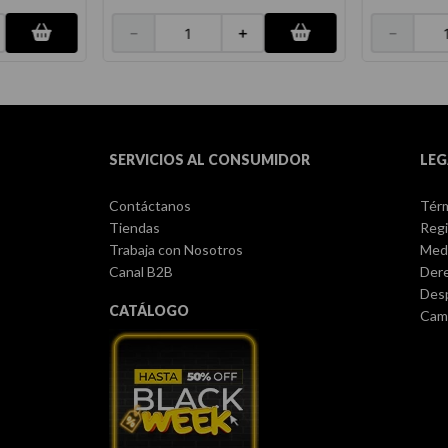
－
＋
－
SERVICIOS AL CONSUMIDOR
LEG
Contáctanos
Térm
Tiendas
Regi
Trabaja con Nosotros
Med
Canal B2B
Dere
Des
CATÁLOGO
Camb