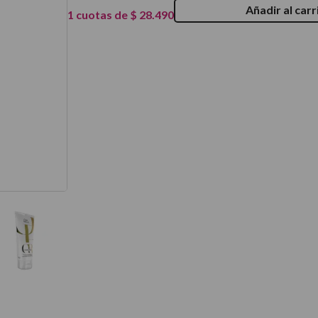
Añadir al carr
térmico
1
cuotas de
$
28
.
490