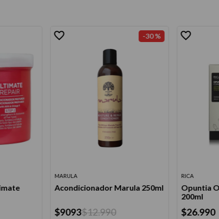
-
30 %
MARULA
RICA
imate
Acondicionador Marula 250ml
Opuntia O
200ml
$
9093
$
12
.
990
$
26
.
990