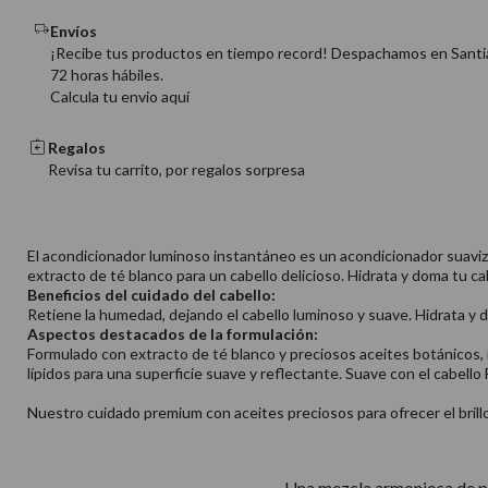
Envíos
¡Recibe tus productos en tiempo record! Despachamos en Santi
72 horas hábiles.
Calcula tu envio aquí
Regalos
Revisa tu carrito, por regalos sorpresa
El acondicionador luminoso instantáneo es un acondicionador suav
extracto de té blanco para un cabello delicioso. Hidrata y doma tu c
Beneficios del cuidado del cabello:
Retiene la humedad, dejando el cabello luminoso y suave. Hidrata y 
Aspectos destacados de la formulación:
Formulado con extracto de té blanco y preciosos aceites botánicos,
lípidos para una superficie suave y reflectante. Suave con el cabel
Nuestro cuidado premium con aceites preciosos para ofrecer el brillo
Una mezcla armoniosa de peo