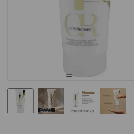
10
.
protector 