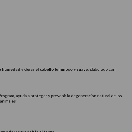
a humedad y dejar el cabello luminoso y suave.
Elaborado con
rogram, ayuda a proteger y prevenir la degeneración natural de los
 animales
fumado y agradable al tacto.