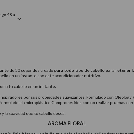
ago 48 a
izante de 30 segundos creado
para todo tipo de cabello para retener l
abello en un instante con este acondicionador nutritivo.
doma tu cabello en un instante.
 inspiradores por sus propiedades suavizantes. Formulado con Oleology P
lo Formulado sin microplástico Comprometidos con no realizar pruebas con
 y la suavidad que tu cabello desea.
AROMA FLORAL
nía, lirio blanco y vainilla que deja el cabello delicadamente per