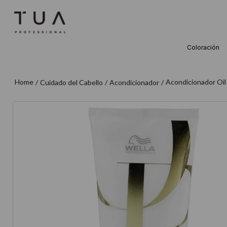
Coloración
TÉRMINOS M
1
.
wella
Acondicionador Oil
Cuidado del Cabello
Acondicionador
2
.
sow
3
.
farmavita
4
.
shampoo
5
.
cepillo
6
.
gama
7
.
secador
8
.
loreal
9
.
acondicion