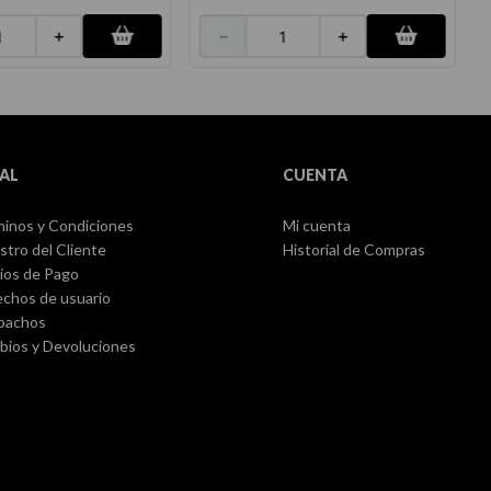
＋
－
＋
AL
CUENTA
inos y Condiciones
Mi cuenta
stro del Cliente
Historial de Compras
ios de Pago
chos de usuario
pachos
ios y Devoluciones