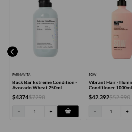
FARMAVITA
SOW
Back Bar Extreme Condition -
Vibrant Hair - Illum
Avocado Wheat 250ml
Conditioner 1000ml
$
4374
$
7290
$
42
.
392
$
52
.
990
－
＋
－
＋