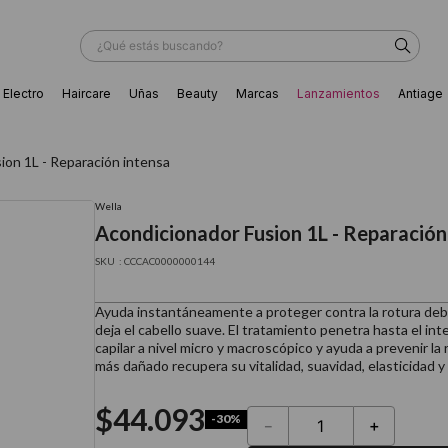
¿Qué estás buscando?
Electro
Haircare
Uñas
Beauty
Marcas
Lanzamientos
Antiage
ÁS BUSCADOS
ion 1L - Reparación intensa
Wella
Acondicionador Fusion 1L - Reparación
:
CCCAC0000000144
Ayuda instantáneamente a proteger contra la rotura deb
deja el cabello suave. El tratamiento penetra hasta el inter
capilar a nivel micro y macroscópico y ayuda a prevenir la r
más dañado recupera su vitalidad, suavidad, elasticidad y r
$
44
.
093
-
30%
－
＋
ador