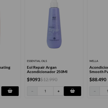
ESSENTIAL OILS
WELLA
inating
Eol Repair Argan
Acondicio
Acondicionador 250Ml
Smooth Pa
$
9093
$
12
.
990
$
88
.
490
－
＋
－