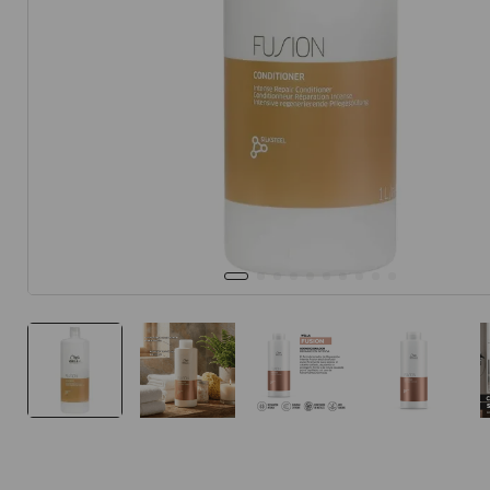
10
.
protector 