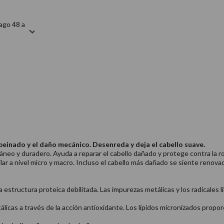
ago 48 a
einado y el daño mecánico. Desenreda y deja el cabello suave.
táneo y duradero. Ayuda a reparar el cabello dañado y protege contra la
ar a nivel micro y macro. Incluso el cabello más dañado se siente renovado
estructura proteica debilitada. Las impurezas metálicas y los radicales li
licas a través de la acción antioxidante. Los lípidos micronizados pro