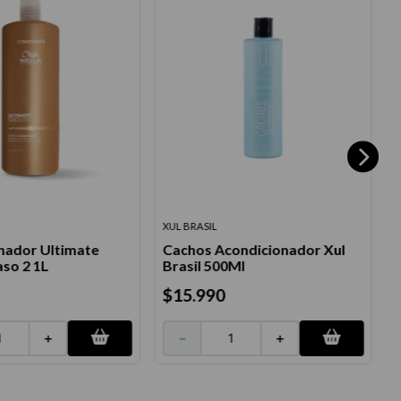
XUL BRASIL
nador Ultimate
Cachos Acondicionador Xul
so 2 1L
Brasil 500Ml
$
15
.
990
＋
－
＋