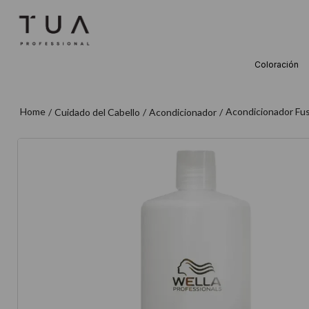
Coloración
TÉRMINOS M
1
.
wella
Acondicionador Fus
Cuidado del Cabello
Acondicionador
2
.
sow
3
.
farmavita
4
.
shampoo
5
.
cepillo
6
.
gama
7
.
secador
8
.
loreal
9
.
acondicion