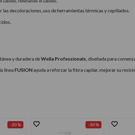
abello, rellenando el cabello.
r las decoloraciones, uso de herramientas térmicas y cepillados.
cidos.
ntánea y duradera de
Wella Professionals,
diseñada para comenzar 
la línea
FUSION
ayuda a reforzar la fibra capilar, mejorar su resi
-
20 %
-
30 %