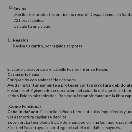
Envíos
¡Recibe tus productos en tiempo record! Despachamos en Santi
72 horas hábiles.
Calcula tu envio aquí
Regalos
Revisa tu carrito, por regalos sorpresa
El acondicionador para el cabello Fusion Intense Repair.
Características:
Enriquecido con aminoácidos de seda
Ayuda instantáneamente a proteger contra la rotura debido al p
Fusion es el régimen de recuperación del cuidado del cabello instan
seda y lípidos micronizados. Recupera instantáneamente la fibra capil
¿Como Funciona?
Cabello dañado:
El cabello dañado tiene cutículas imperfectas y una 
y la estructura capilar se debilita.
Exterior:
La tecnología EDDS de Shampoo elimina las impurezas metá
Silksteel Fusion ayuda a proteger el cabello de daños mayores.