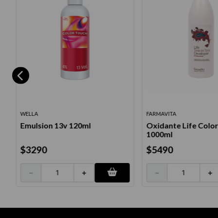
WELLA
FARMAVITA
Emulsion 13v 120ml
Oxidante Life Color
1000ml
$
3290
$
5490
－
＋
－
＋