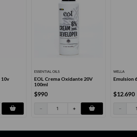
ESSENTIAL OILS
WELLA
 10v
EOL Crema Oxidante 20V
Emulsion 
100ml
$
990
$
12
.
690
－
＋
－