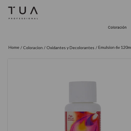
Coloración
TÉRMINOS M
1
.
wella
Emulsion 6v 120m
Coloracion
Oxidantes y Decolorantes
2
.
sow
3
.
farmavita
4
.
shampoo
5
.
cepillo
6
.
gama
7
.
secador
8
.
loreal
9
.
acondicion