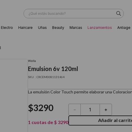
¿Qué estás buscando?
Electro
Haircare
Uñas
Beauty
Marcas
Lanzamientos
Antiage
ÁS BUSCADOS
l
Wella
Emulsion 6v 120ml
:
CRCEM0081131464
La emulsión Color Touch permite elaborar una Coloracion 
$
3290
－
＋
Añadir al carrit
1
cuotas de
$
3290
ador