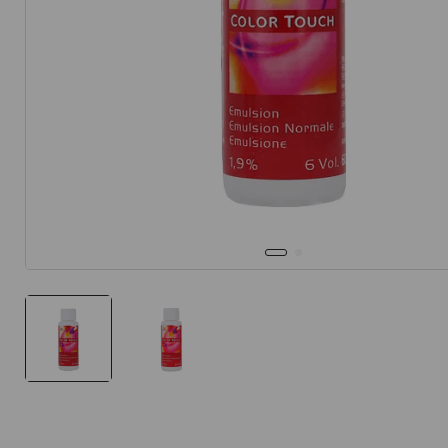
10
.
protector 