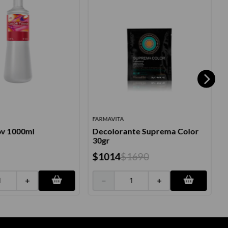
FARMAVITA
N
6v 1000ml
Decolorante Suprema Color
30gr
$
1014
$
1690
＋
－
＋