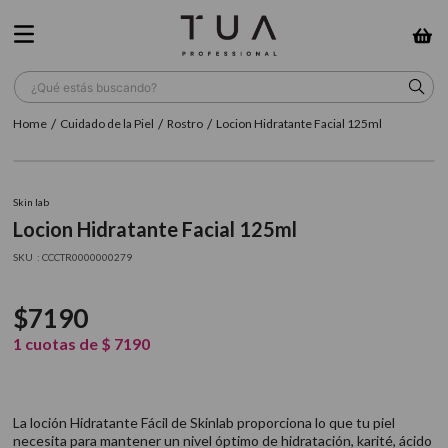
¿Qué estás buscando?
Cuidado de la Piel
Rostro
Locion Hidratante Facial 125ml
TÉRMINOS MÁS BUSCADOS
1
.
wella
Skin lab
2
.
sow
Locion Hidratante Facial 125ml
3
.
farmavita
:
CCCTR0000000279
4
.
shampoo
$
7190
5
.
cepillo
1
cuotas de
$
7190
6
.
gama
7
.
secador
La loción Hidratante Fácil de Skinlab proporciona lo que tu piel
8
.
loreal
necesita para mantener un nivel óptimo de hidratación, karité, ácido