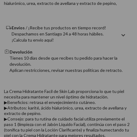
hialurónico, urea, extracto de avellana y extracto de pepino,
9
.
acondicionador
10
.
protector térmico
Envíos
/ ¡Recibe tus productos en tiempo record!
Despachamos en Santiago 24 a 48 horas hábiles.
¡Calcula tu envío aquí!
Devolución
Tienes 10 días desde que recibes tu pedido para hacer la
devolución.
Aplican restricciones, revisar nuestras politicas de retracto.
La Crema Hidratante Facil de Skin Lab proporciona lo que tu piel
necesita para mantener un nivel óptimo de hidratación.
▶Beneficios: retrasa el envejecimiento cutáneo.
▶Atributos: karité, ácido hialurónico, urea, extracto de avellana y
extracto de pepino.
▶Consejo: para tu rutina de cuidado facial utiliza previamente el
paso 1 (limpieza con el Jabón Líquido Facial), continúa con el paso 2
(tonifica tu piel con la Loción Clarificante) y finaliza humectando tu
piel con la Crema Hidratante para mejores resultados.