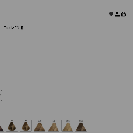
Tua MEN 💈