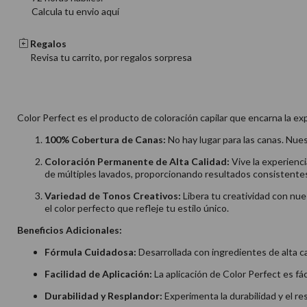
Calcula tu envio aquí
Regalos
Revisa tu carrito, por regalos sorpresa
Color Perfect es el producto de coloración capilar que encarna la exp
100% Cobertura de Canas:
No hay lugar para las canas. Nue
Coloración Permanente de Alta Calidad:
Vive la experienci
de múltiples lavados, proporcionando resultados consistente
Variedad de Tonos Creativos:
Libera tu creatividad con nue
el color perfecto que refleje tu estilo único.
Beneficios Adicionales:
Fórmula Cuidadosa:
Desarrollada con ingredientes de alta c
Facilidad de Aplicación:
La aplicación de Color Perfect es fá
Durabilidad y Resplandor:
Experimenta la durabilidad y el re