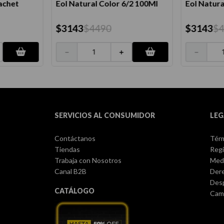
achet
Eol Natural Color 6/2 100Ml
Eol Natura
$
3143
$
4490
$
3143
$
－
＋
－
SERVICIOS AL CONSUMIDOR
LEG
Contáctanos
Térm
Tiendas
Regi
Trabaja con Nosotros
Med
Canal B2B
Dere
Des
CATÁLOGO
Camb