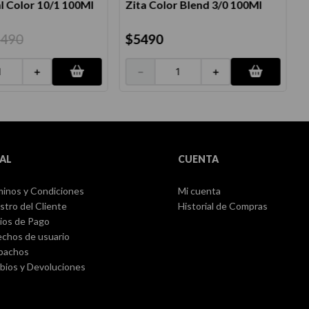
l Color 10/1 100Ml
Zita Color Blend 3/0 100Ml
E
4490
$
5490
＋
－
＋
AL
CUENTA
inos y Condiciones
Mi cuenta
stro del Cliente
Historial de Compras
ios de Pago
chos de usuario
pachos
ios y Devoluciones