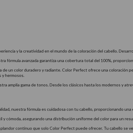
eriencia y la creatividad en el mundo de la coloración del cabello. Desar
stra fórmula avanzada garantiza una cobertura total del 100%, proporcion
a de un color duradero y radiante. Color Perfect ofrece una coloración 
s y hermosos.
stra amplia gama de tonos. Desde los clásicos hasta los modernos y atre
alidad, nuestra fórmula es cuidadosa con tu cabello, proporcionando una 
cil y cómoda, asegurando una distribución uniforme del color para un resu
splandor continuo que solo Color Perfect puede ofrecer. Tu cabello se ve