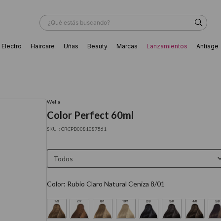
¿Qué estás buscando?
Electro
Haircare
Uñas
Beauty
Marcas
Lanzamientos
Antiage
ÁS BUSCADOS
Wella
Color Perfect 60ml
:
CRCPD0081087561
Color
:
Rubio Claro Natural Ceniza 8/01
ador