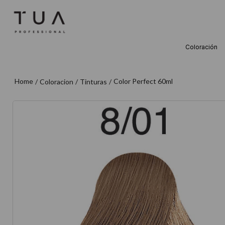
Coloración
TÉRMINOS M
1
.
wella
Color Perfect 60ml
Coloracion
Tinturas
2
.
sow
3
.
farmavita
4
.
shampoo
5
.
cepillo
6
.
gama
7
.
secador
8
.
loreal
9
.
acondicion