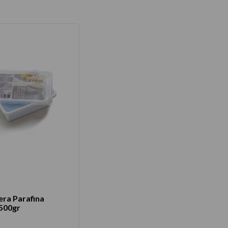
era Parafina
500gr