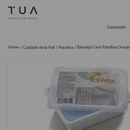
Coloración
TÉRMINOS M
1
.
wella
Bandeja Cera Parafina Orqui
Cuidado de la Piel
Parafina
2
.
sow
3
.
farmavita
4
.
shampoo
5
.
cepillo
6
.
gama
7
.
secador
8
.
loreal
9
.
acondicion