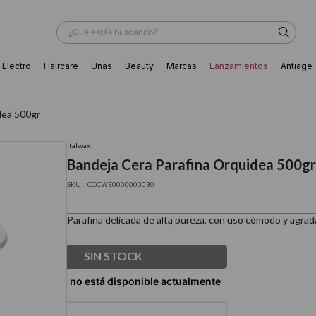
¿Qué estás buscando?
Electro
Haircare
Uñas
Beauty
Marcas
Lanzamientos
Antiage
ÁS BUSCADOS
dea 500gr
Italwax
Bandeja Cera Parafina Orquidea 500gr
:
COCWE0000000030
Parafina delicada de alta pureza, con uso cómodo y agra
SIN STOCK
ador