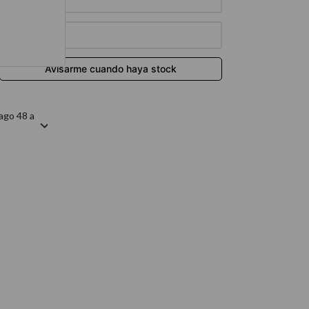
térmico
ago 48 a