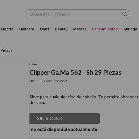
¿Qué estás buscando?
Electro
Haircare
Uñas
Beauty
Marcas
Lanzamientos
Antiage
ÁS BUSCADOS
 Piezas
Gama
Clipper Ga.Ma 562 - Sh 29 Piezas
:
BECCP0000001059
Sirve para cualquier tipo de cabello. Te permite obtener u
de casa.
SIN STOCK
ador