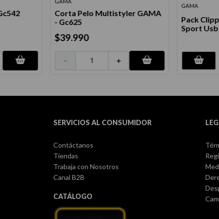
GAMA
GAMA
 Gc542
Corta Pelo Multistyler GAMA
Pack Clip
- Gc625
Sport Usb
$
39
.
990
－
＋
SERVICIOS AL CONSUMIDOR
LEG
Contáctanos
Térm
Tiendas
Regi
Trabaja con Nosotros
Med
Canal B2B
Dere
Des
CATÁLOGO
Camb