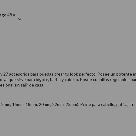
ago 48 a
 y 27 accesorios para puedas crear tu look perfecto. Posee un potente mo
o ya que sirve para bigote, barba y cabello. Posee cuchillas regulables p
sional sin salir de casa.
2mm, 15mm, 18mm, 20mm, 22mm, 25mm). Peine para cabello, patilla, Trim