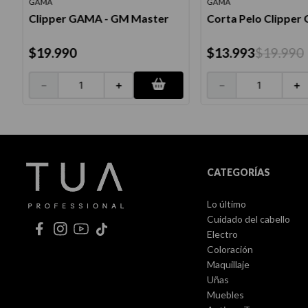
GAMA
GAMA
Clipper GAMA - GM Master
Corta Pelo Clipper
$
19
.
990
$
13
.
993
$
19
.
990
－
＋
－
＋
CATEGORÍAS
Lo último
Cuidado del cabello
Electro
Coloración
Maquillaje
Uñas
Muebles