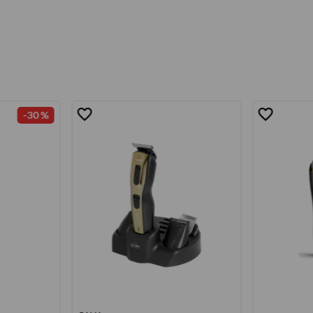
-
30 %