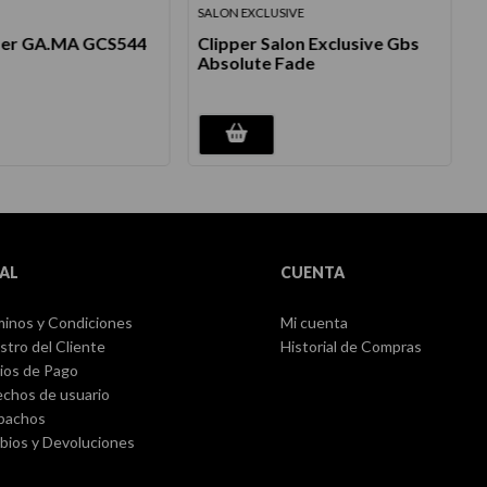
SALON EXCLUSIVE
S
per GA.MA GCS544
Clipper Salon Exclusive Gbs
Absolute Fade
-
AL
CUENTA
inos y Condiciones
Mi cuenta
stro del Cliente
Historial de Compras
ios de Pago
chos de usuario
pachos
ios y Devoluciones