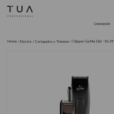
Coloración
TÉRMINOS M
1
.
wella
Clipper Ga.Ma 562 - Sh 29
Electro
Cortapelos y Trimmer
2
.
sow
3
.
farmavita
4
.
shampoo
5
.
cepillo
6
.
gama
7
.
secador
8
.
loreal
9
.
acondicion