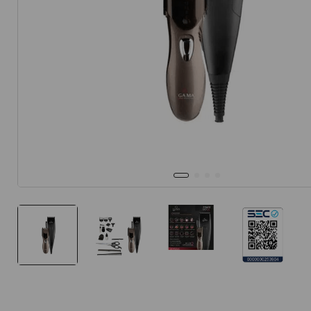
10
.
protector 