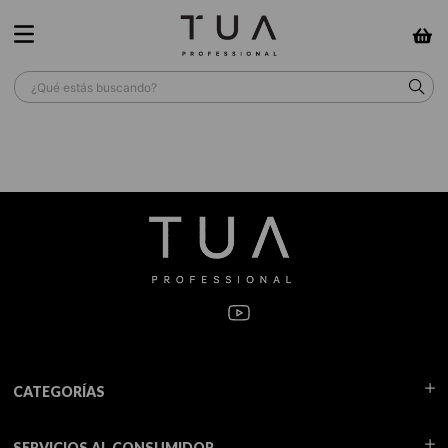
¿Qué estás buscando?
TÉRMINOS MÁS BUSCADOS
1
.
wella
2
.
sow
3
.
farmavita
4
.
shampoo
5
.
cepillo
6
.
gama
7
.
secador
CATEGORÍAS
8
.
loreal
SERVICIOS AL CONSUMIDOR