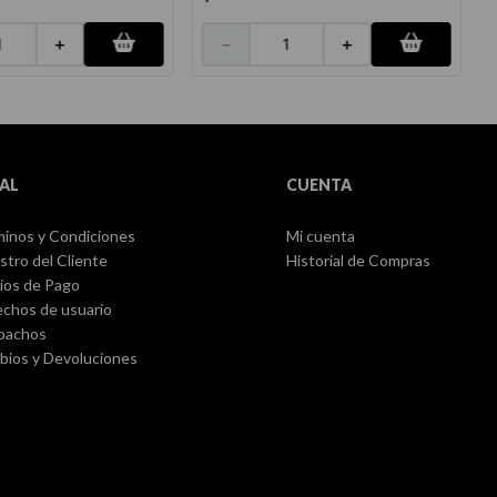
＋
－
＋
AL
CUENTA
inos y Condiciones
Mi cuenta
stro del Cliente
Historial de Compras
ios de Pago
chos de usuario
pachos
ios y Devoluciones