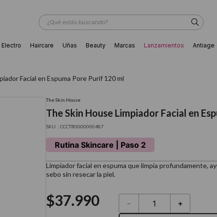
¿Qué estás buscando?
Electro
Haircare
Uñas
Beauty
Marcas
Lanzamientos
Antiage
ÁS BUSCADOS
iador Facial en Espuma Pore Purif 120 ml
The Skin House
The Skin House Limpiador Facial en Es
:
CCCTR0000000487
Rutina Skincare | Paso 2
Limpiador facial en espuma que limpia profundamente, ayu
sebo sin resecar la piel.
$
37
.
990
－
＋
ador