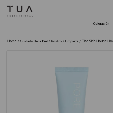
Coloración
TÉRMINOS M
1
.
wella
The Skin House Limp
Cuidado de la Piel
Rostro
Limpieza
2
.
sow
3
.
farmavita
4
.
shampoo
5
.
cepillo
6
.
gama
7
.
secador
8
.
loreal
9
.
acondicion