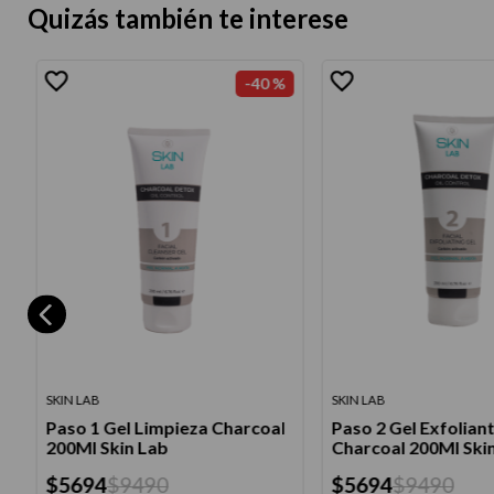
Quizás también te interese
-
40 %
SKIN LAB
SKIN LAB
Paso 1 Gel Limpieza Charcoal
Paso 2 Gel Exfolian
200Ml Skin Lab
Charcoal 200Ml Ski
$
5694
$
9490
$
5694
$
9490