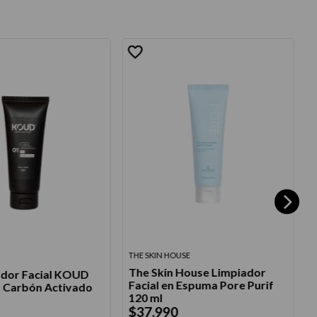
THE SKIN HOUSE
T
The Skin House Limpiador
ador Facial KOUD
Facial en Espuma Pore Purif
n Carbón Activado
C
120 ml
$
37
.
990