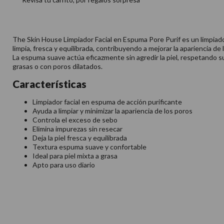
The Skin House Limpiador Facial en Espuma Pore Purif es un limpiado
limpia, fresca y equilibrada, contribuyendo a mejorar la apariencia de 
La espuma suave actúa eficazmente sin agredir la piel, respetando su e
grasas o con poros dilatados.
Características
Limpiador facial en espuma de acción purificante
Ayuda a limpiar y minimizar la apariencia de los poros
Controla el exceso de sebo
Elimina impurezas sin resecar
Deja la piel fresca y equilibrada
Textura espuma suave y confortable
Ideal para piel mixta a grasa
Apto para uso diario