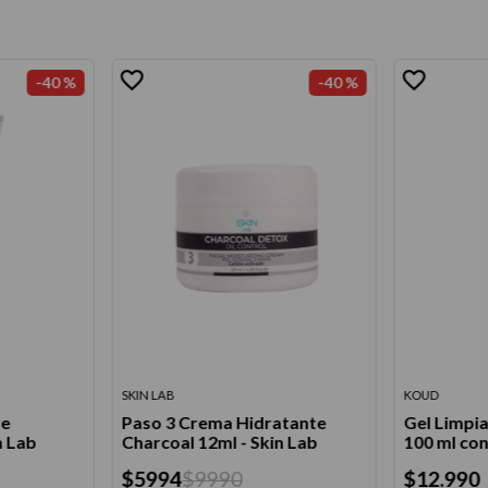
-
40 %
-
40 %
SKIN LAB
KOUD
te
Paso 3 Crema Hidratante
Gel Limpi
n Lab
Charcoal 12ml - Skin Lab
100 ml co
$
5994
$
9990
$
12
.
990