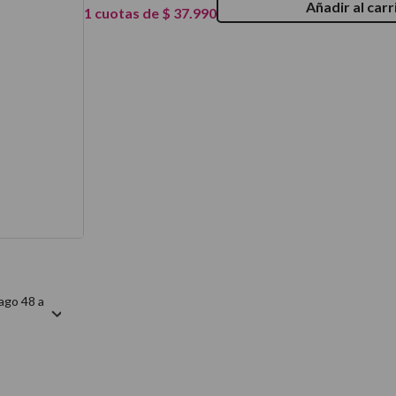
Añadir al carr
1
cuotas de
$
37
.
990
térmico
ago 48 a