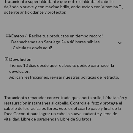
Tratamiento super hidratante que nutre e hidrata el cabello
9
.
acondicionador
dejándolo suave y con máximo brillo, enriquecido con Vitamina E ,
potente antioxidante y protector.
10
.
protector térmico
Envíos
/ ¡Recibe tus productos en tiempo record!
Despachamos en Santiago 24 a 48 horas hábiles.
¡Calcula tu envío aquí!
Devolución
Tienes 10 días desde que recibes tu pedido para hacer la
devolución.
Aplican restricciones, revisar nuestras politicas de retracto.
Tratamiento reparador concentrado que aporta brillo, hidratación y
restauración instantánea al cabello. Controla el frizz y protege el
cabello de los radicales libres. Este es el cuarto paso y final de la
línea Coconut para lograr un cabello suave, radiante y lleno de
vitalidad. Libre de parabenos y Libre de Sulfatos