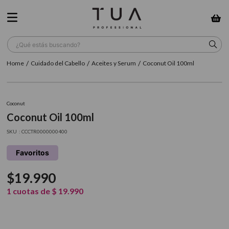
¿Qué estás buscando?
Cuidado del Cabello
Aceites y Serum
Coconut Oil 100ml
TÉRMINOS MÁS BUSCADOS
1
.
wella
Coconut
2
.
sow
Coconut Oil 100ml
3
.
farmavita
:
CCCTR0000000400
4
.
shampoo
Favoritos
5
.
cepillo
$
19
.
990
6
.
gama
1
cuotas de
$
19
.
990
7
.
secador
8
.
loreal