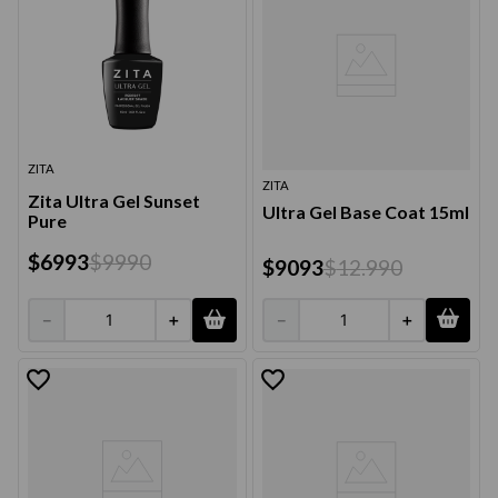
ZITA
ZITA
Zita Ultra Gel Sunset
Ultra Gel Base Coat 15ml
Pure
$
6993
$
9990
$
9093
$
12
.
990
－
＋
－
＋