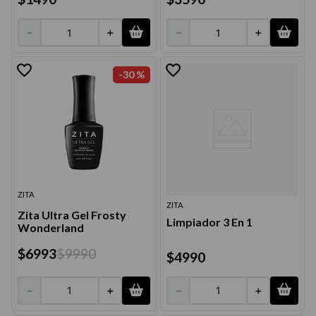
－
＋
－
＋
-
30 %
ZITA
ZITA
Zita Ultra Gel Frosty
Limpiador 3 En 1
Wonderland
$
6993
$
9990
$
4990
－
＋
－
＋