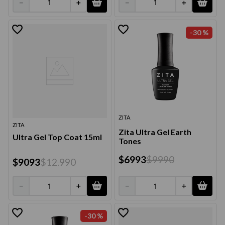
－
＋
－
＋
-
30 %
ZITA
ZITA
Zita Ultra Gel Earth
Ultra Gel Top Coat 15ml
Tones
$
6993
$
9990
$
9093
$
12
.
990
－
＋
－
＋
-
30 %