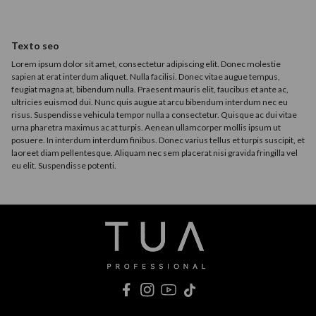
Texto seo
Lorem ipsum dolor sit amet, consectetur adipiscing elit. Donec molestie
sapien at erat interdum aliquet. Nulla facilisi. Donec vitae augue tempus,
feugiat magna at, bibendum nulla. Praesent mauris elit, faucibus et ante ac,
ultricies euismod dui. Nunc quis augue at arcu bibendum interdum nec eu
risus. Suspendisse vehicula tempor nulla a consectetur. Quisque ac dui vitae
urna pharetra maximus ac at turpis. Aenean ullamcorper mollis ipsum ut
posuere. In interdum interdum finibus. Donec varius tellus et turpis suscipit, et
laoreet diam pellentesque. Aliquam nec sem placerat nisi gravida fringilla vel
eu elit. Suspendisse potenti.