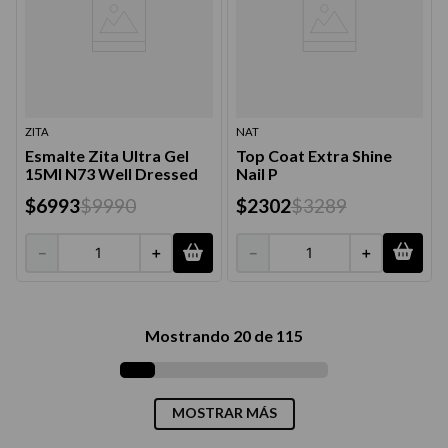
ZITA
NAT
Esmalte Zita Ultra Gel
Top Coat Extra Shine
15Ml N73 Well Dressed
Nail P
$
6993
$
9990
$
2302
$
3289
－
＋
－
＋
Mostrando
20 de 115
MOSTRAR MÁS