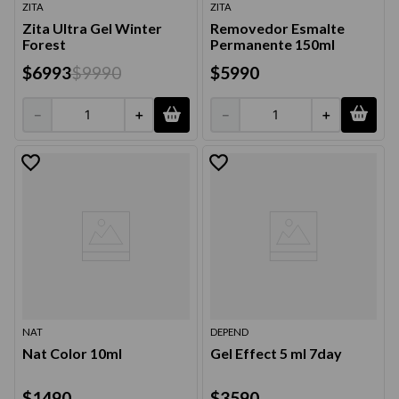
ZITA
ZITA
Zita Ultra Gel Winter
Removedor Esmalte
Forest
Permanente 150ml
$
6993
$
9990
$
5990
－
＋
－
＋
NAT
DEPEND
Nat Color 10ml
Gel Effect 5 ml 7day
$
1490
$
3590