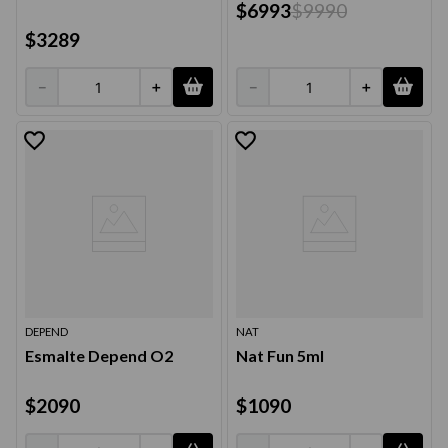
$
6993
$
9990
9
.
acondicionador
$
3289
10
.
protector térmico
－
＋
－
＋
DEPEND
NAT
Esmalte Depend O2
Nat Fun 5ml
$
2090
$
1090