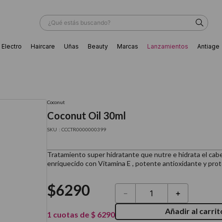
¿Qué estás buscando?
Electro
Haircare
Uñas
Beauty
Marcas
Lanzamientos
Antiage
ÁS BUSCADOS
Coconut
Coconut Oil 30ml
:
CCCTR0000000399
Tratamiento super hidratante que nutre e hidrata el cabe
enriquecido con Vitamina E , potente antioxidante y prot
$
6290
－
＋
Añadir al carrit
ador
1
cuotas de
$
6290