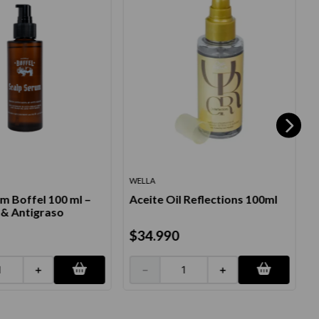
WELLA
F
m Boffel 100 ml –
Aceite Oil Reflections 100ml
 & Antigraso
$
34
.
990
＋
－
＋