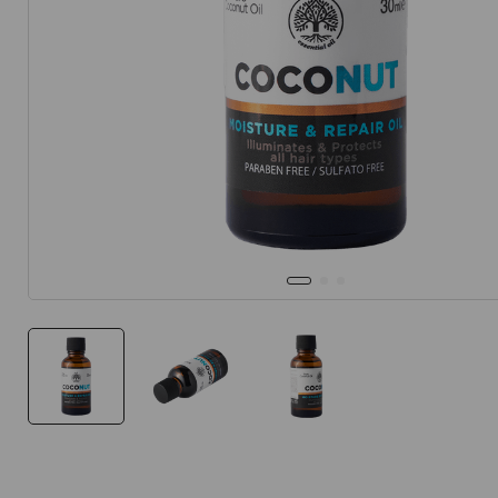
10
.
protector 