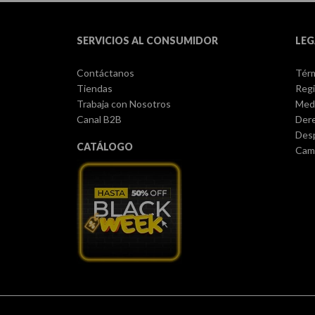
SERVICIOS AL CONSUMIDOR
LEG
Contáctanos
Térm
Tiendas
Regi
Trabaja con Nosotros
Med
Canal B2B
Dere
Des
CATÁLOGO
Camb