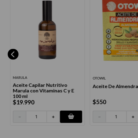
MARULA
OTOWIL
Aceite Capilar Nutritivo
Aceite De Almendra
Marula con Vitaminas C y E
100 ml
$
550
$
19
.
990
－
＋
－
＋