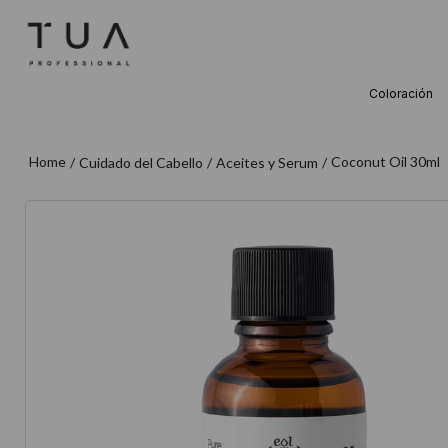
Coloración
TÉRMINOS M
1
.
wella
Coconut Oil 30ml
Cuidado del Cabello
Aceites y Serum
2
.
sow
3
.
farmavita
4
.
shampoo
5
.
cepillo
6
.
gama
7
.
secador
8
.
loreal
9
.
acondicion