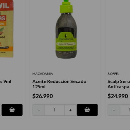
MACADAMIA
BOFFEL
s 9ml
Aceite Reduccion Secado
Scalp Seru
125ml
Anticaspa
$
26
.
990
$
24
.
990
－
＋
－