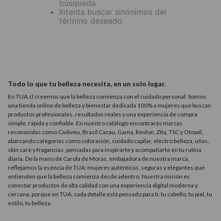
búsqueda
9
.
acondicionador
Intenta buscar sinónimos del
término deseado
10
.
protector térmico
Todo lo que tu belleza necesita, en un solo lugar.
En TUA.cl creemos que la belleza comienza con el cuidado personal. Somos
una tienda online de belleza y bienestar dedicada 100% a mujeres que buscan
productos profesionales, resultados reales y una experiencia de compra
simple, rápida y confiable. En nuestro catálogo encontrarás marcas
reconocidas como Cadiveu, Brasil Cacau, Gama, Revlon, Zíta, TSC y Otowil,
abarcando categorías como coloración, cuidado capilar, electro belleza, uñas,
skin care y fragancias, pensadas para inspirarte y acompañarte en tu rutina
diaria. De la mano de Carola de Moras, embajadora de nuestra marca,
reflejamos la esencia de TUA: mujeres auténticas, seguras y elegantes que
entienden que la belleza comienza desde adentro. Nuestra misión es
conectar productos de alta calidad con una experiencia digital moderna y
cercana, porque en TUA, cada detalle está pensado para ti: tu cabello, tu piel, tu
estilo, tu belleza.