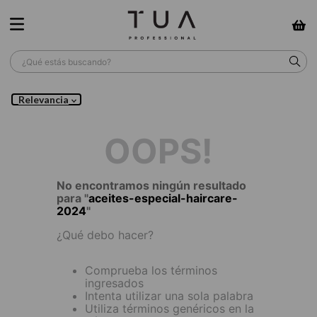
¿Qué estás buscando?
TÉRMINOS MÁS BUSCADOS
Relevancia
1
.
wella
OOPS!
2
.
sow
3
.
farmavita
No encontramos ningún resultado
para "
aceites-especial-haircare-
4
.
shampoo
2024
"
5
.
cepillo
¿Qué debo hacer?
6
.
gama
Comprueba los términos
7
.
secador
ingresados
Intenta utilizar una sola palabra
8
.
loreal
Utiliza términos genéricos en la