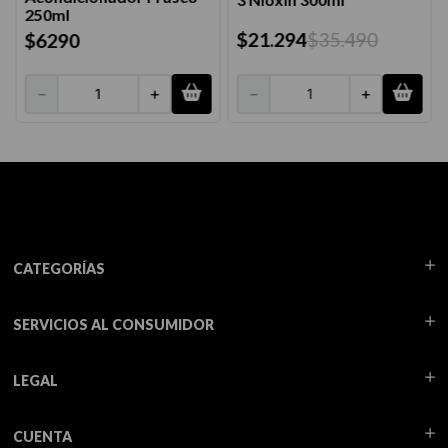
250ml
$
21
.
294
$
35
.
490
$
6290
－
＋
－
＋
CATEGORÍAS
SERVICIOS AL CONSUMIDOR
LEGAL
CUENTA