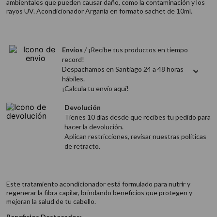
ambientales que pueden causar daño, como la contaminación y los
9
.
acondicionador
rayos UV. Acondicionador Argania en formato sachet de 10ml.
10
.
protector térmico
Envíos
/ ¡Recibe tus productos en tiempo
record!
Despachamos en Santiago 24 a 48 horas
hábiles.
¡Calcula tu envío aquí!
Devolución
Tienes 10 días desde que recibes tu pedido para
hacer la devolución.
Aplican restricciones, revisar nuestras politicas
de retracto.
Este tratamiento acondicionador está formulado para nutrir y
regenerar la fibra capilar, brindando beneficios que protegen y
mejoran la salud de tu cabello.
Beneficios Destacados: