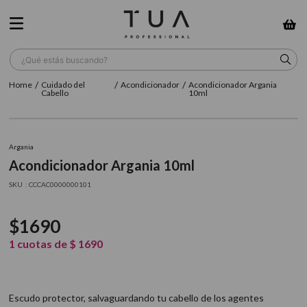
¿Qué estás buscando?
Cuidado del
Acondicionador
Acondicionador Argania
TÉRMINOS MÁS BUSCADOS
Cabello
10ml
1
.
wella
2
.
sow
Argania
Acondicionador Argania 10ml
3
.
farmavita
:
CCCAC0000000101
4
.
shampoo
5
.
cepillo
$
1690
6
.
gama
1
cuotas de
$
1690
7
.
secador
8
.
loreal
Escudo protector, salvaguardando tu cabello de los agentes