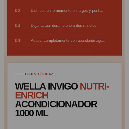
02
Distribuir uniformemente en largos y puntas.
03
Dejar actuar durante uno o dos minutos.
04
Aclarar completamente con abundante agua.
FICHA TÉCNICA
WELLA INVIGO
NUTRI-
ENRICH
ACONDICIONADOR
1000 ML