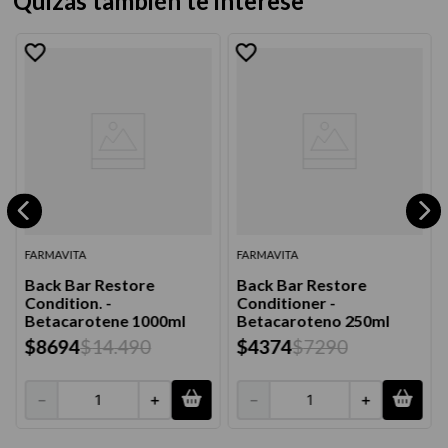
Quizás también te interese
FARMAVITA
FARMAVITA
Back Bar Restore
Back Bar Restore
Condition. -
Conditioner -
Betacarotene 1000ml
Betacaroteno 250ml
$
8694
$
14
.
490
$
4374
$
7290
－
＋
－
＋