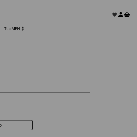
Tua MEN 💈
o