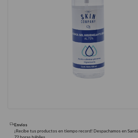
10
.
protector 
Envíos
¡Recibe tus productos en tiempo record! Despachamos en Santi
72 horas hábiles.