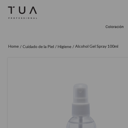
Coloración
TÉRMINOS M
1
.
wella
Alcohol Gel Spray 100ml
Cuidado de la Piel
Higiene
2
.
sow
3
.
farmavita
4
.
shampoo
5
.
cepillo
6
.
gama
7
.
secador
8
.
loreal
9
.
acondicion