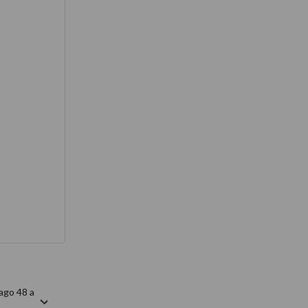
térmico
ago 48 a