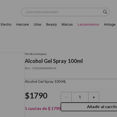
¿Qué estás buscando?
Electro
Haircare
Uñas
Beauty
Marcas
Lanzamientos
Antiage
ÁS BUSCADOS
The Skin Company
Alcohol Gel Spray 100ml
:
COCGL0000000014
Alcohol Gel Spray 100 ML
$
1790
－
＋
Añadir al carrit
1
cuotas de
$
1790
ador