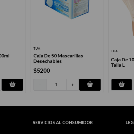
TUA
TUA
100ml
Caja De 50 Mascarillas
Caja De 1
Desechables
Talla L
$
5200
－
＋
SERVICIOS AL CONSUMIDOR
LEG