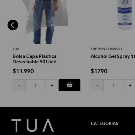
TUA
THE SKIN COMPANY
Bolsa Capa Plástica
Alcohol Gel Spray 
o
Desechable 50 Unid
$
11
.
990
$
1790
－
＋
－
＋
CATEGORÍAS