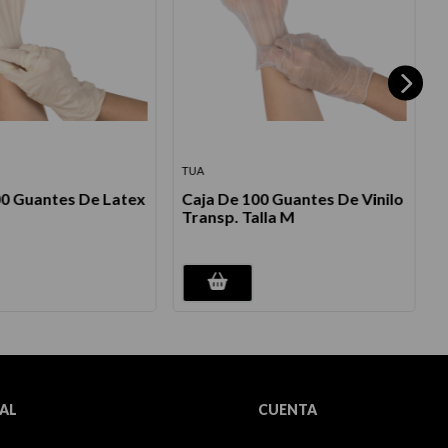
TUA
T
00 Guantes De Latex
Caja De 100 Guantes De Vinilo
C
Transp. Talla M
T
AL
CUENTA