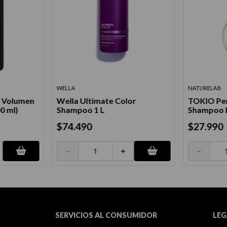
WELLA
NATURELAB
a Volumen
Wella Ultimate Color
TOKIO Per
0 ml)
Shampoo 1 L
Shampoo N
$
74
.
490
$
27
.
990
－
＋
－
SERVICIOS AL CONSUMIDOR
LEG