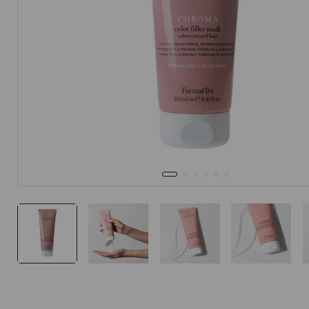
10
.
protector 