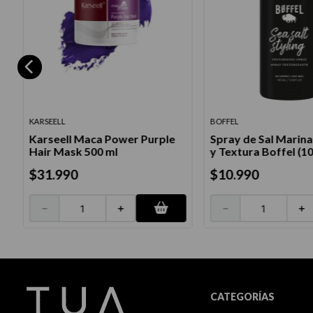
KARSEELL
BOFFEL
Karseell Maca Power Purple
Spray de Sal Marin
Hair Mask 500 ml
y Textura Boffel (10
$
31
.
990
$
10
.
990
－
＋
－
＋
CATEGORÍAS