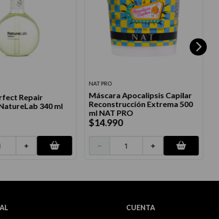
NAT PRO
N
Máscara Apocalipsis Capilar
fect Repair
Reconstrucción Extrema 500
atureLab 340 ml
ml NAT PRO
$
14
.
990
＋
－
＋
AL
CUENTA