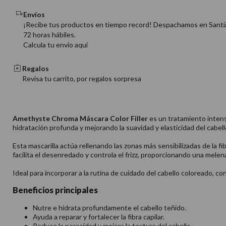
Envíos
¡Recibe tus productos en tiempo record! Despachamos en Santi
72 horas hábiles.
Calcula tu envio aquí
Regalos
Revisa tu carrito, por regalos sorpresa
Amethyste Chroma Máscara Color Filler
es un tratamiento intensi
hidratación profunda y mejorando la suavidad y elasticidad del cabell
Esta mascarilla actúa rellenando las zonas más sensibilizadas de la f
facilita el desenredado y controla el frizz, proporcionando una mele
Ideal para incorporar a la rutina de cuidado del cabello coloreado, 
Beneficios principales
Nutre e hidrata profundamente el cabello teñido.
Ayuda a reparar y fortalecer la fibra capilar.
Reduce la porosidad y mejora la textura del cabello.