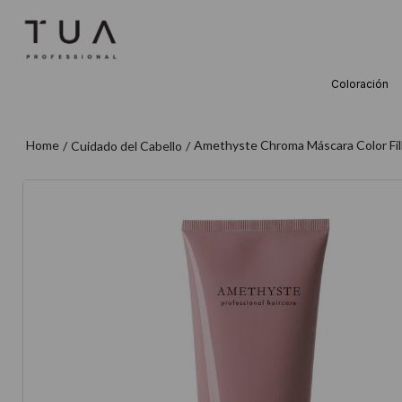
Coloración
TÉRMINOS M
1
.
wella
Amethyste Chroma Máscara Color Fill
Cuidado del Cabello
2
.
sow
3
.
farmavita
4
.
shampoo
5
.
cepillo
6
.
gama
7
.
secador
8
.
loreal
9
.
acondicion