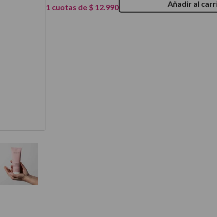
Añadir al carr
1
cuotas de
$
12
.
990
térmico