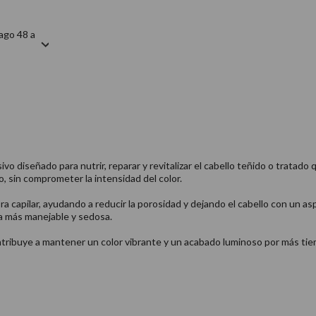
ago 48 a
vo diseñado para nutrir, reparar y revitalizar el cabello teñido o tratado 
o, sin comprometer la intensidad del color.
ibra capilar, ayudando a reducir la porosidad y dejando el cabello con un 
na más manejable y sedosa.
contribuye a mantener un color vibrante y un acabado luminoso por más ti