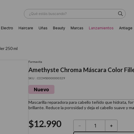
¿Qué estás buscando?
Electro
Haircare
Uñas
Beauty
Marcas
Lanzamientos
Antiage
ÁS BUSCADOS
er 250 ml
Farmavita
Amethyste Chroma Máscara Color Fille
:
CCCMS0000000329
Nuevo
Mascarilla reparadora para cabello teñido que hidrata, fo
brillante. Reduce la porosidad y deja el cabello suave y 
$
12
.
990
－
＋
ador