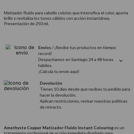
9
.
acondicionador
Matizador fluido para cabello cobrizo que intensifica el color, aporta
10
.
protector térmico
brillo y revitaliza los tonos cálidos con acción instantánea.
Presentación de 250 ml.
Envíos
/ ¡Recibe tus productos en tiempo
record!
Despachamos en Santiago 24 a 48 horas
hábiles.
¡Calcula tu envío aquí!
Devolución
Tienes 10 días desde que recibes tu pedido para
hacer la devolución.
Aplican restricciones, revisar nuestras politicas
de retracto.
Amethyste Copper Matizador Fluido Instant Colouring
es un
tratamiento profesional de acción inmediata diseñado para