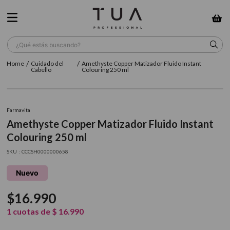
¿Qué estás buscando?
Cuidado del
Amethyste Copper Matizador Fluido Instant
TÉRMINOS MÁS BUSCADOS
Cabello
Colouring 250 ml
1
.
wella
2
.
sow
Farmavita
Amethyste Copper Matizador Fluido Instant
3
.
farmavita
Colouring 250 ml
4
.
shampoo
:
CCCSH0000000658
5
.
cepillo
Nuevo
6
.
gama
$
16
.
990
7
.
secador
1
cuotas de
$
16
.
990
8
.
loreal