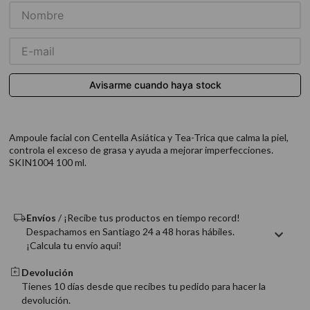
9
.
acondicionador
10
.
protector térmico
Ampoule facial con Centella Asiática y Tea-Trica que calma la piel,
controla el exceso de grasa y ayuda a mejorar imperfecciones.
SKIN1004 100 ml.
Envíos
/ ¡Recibe tus productos en tiempo record!
Despachamos en Santiago 24 a 48 horas hábiles.
¡Calcula tu envío aquí!
Devolución
Tienes 10 días desde que recibes tu pedido para hacer la
devolución.