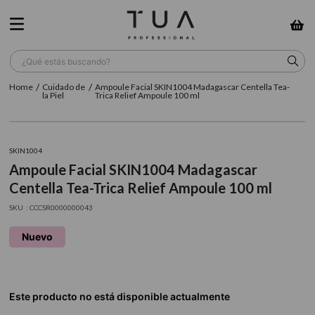
¿Qué estás buscando?
Cuidado de
Ampoule Facial SKIN1004 Madagascar Centella Tea-
TÉRMINOS MÁS BUSCADOS
la Piel
Trica Relief Ampoule 100 ml
1
.
wella
2
.
sow
SKIN1004
Ampoule Facial SKIN1004 Madagascar
3
.
farmavita
Centella Tea-Trica Relief Ampoule 100 ml
4
.
shampoo
:
CCCSR0000000043
5
.
cepillo
Nuevo
6
.
gama
7
.
secador
8
.
loreal