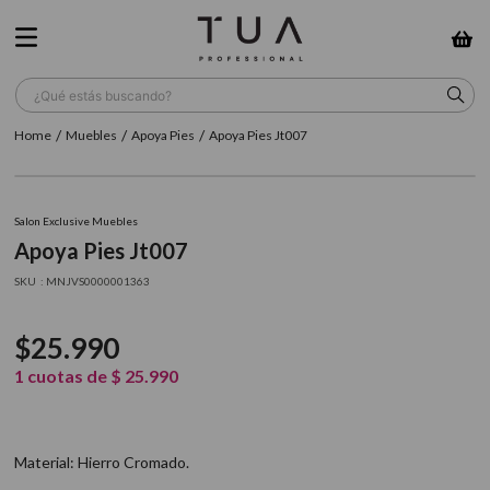
¿Qué estás buscando?
Muebles
Apoya Pies
Apoya Pies Jt007
TÉRMINOS MÁS BUSCADOS
1
.
wella
Salon Exclusive Muebles
2
.
sow
Apoya Pies Jt007
3
.
farmavita
:
MNJVS0000001363
4
.
shampoo
$
25
.
990
5
.
cepillo
1
cuotas de
$
25
.
990
6
.
gama
7
.
secador
Material: Hierro Cromado.
8
.
loreal