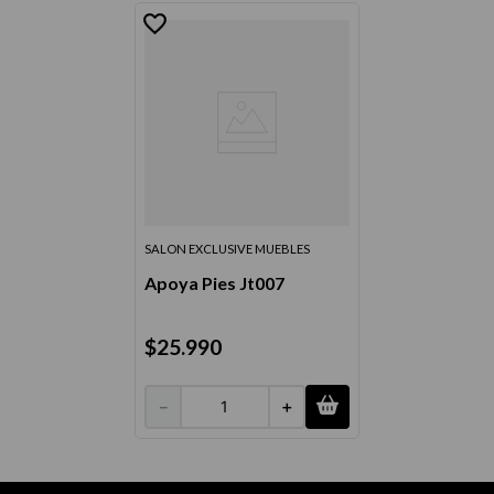
SALON EXCLUSIVE MUEBLES
Apoya Pies Jt007
$
25
.
990
－
＋