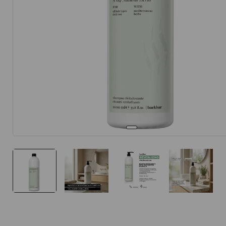
10
.
protector 