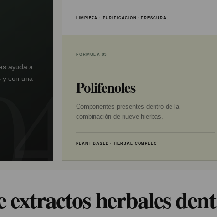
LIMPIEZA · PURIFICACIÓN · FRESCURA
FÓRMULA 03
ras ayuda a
os y con una
Polifenoles
Componentes presentes dentro de la
combinación de nueve hierbas.
PLANT BASED · HERBAL COMPLEX
 extractos herbales dent