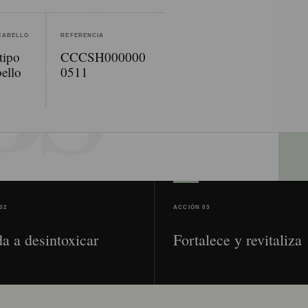
 CABELLO
REFERENCIA
tipo
CCCSH000000
ello
0511
02
ACCIÓN 03
a a desintoxicar
Fortalece y revitaliza