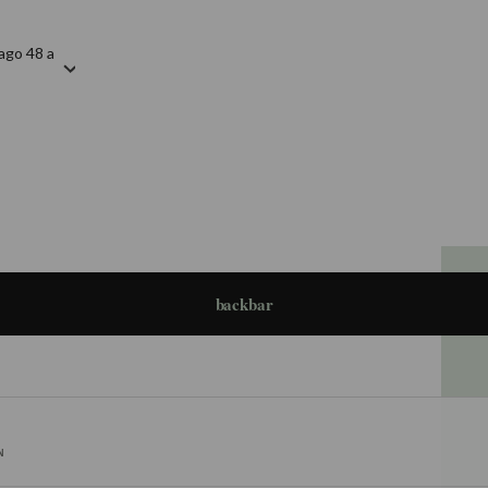
ago 48 a
backbar
N