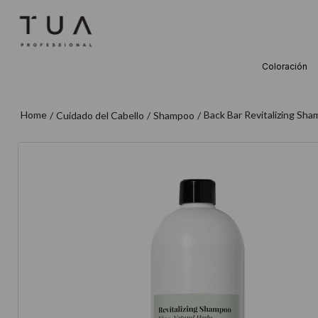
Coloración
TÉRMINOS M
1
.
wella
Back Bar Revitalizing Sh
Cuidado del Cabello
Shampoo
2
.
sow
3
.
farmavita
4
.
shampoo
5
.
cepillo
6
.
gama
7
.
secador
8
.
loreal
9
.
acondicion