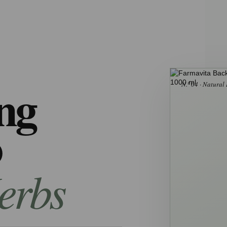
ing
N.º 04 · Natural
o
erbs