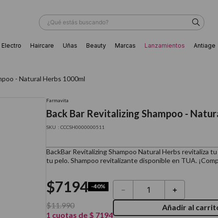
¿Qué estás buscando?
Electro
Haircare
Uñas
Beauty
Marcas
Lanzamientos
Antiage
ÁS BUSCADOS
ampoo - Natural Herbs 1000ml
Farmavita
Back Bar Revitalizing Shampoo - Natu
:
CCCSH0000000511
BackBar Revitalizing Shampoo Natural Herbs revitaliza tu
tu pelo. Shampoo revitalizante disponible en TUA. ¡Comp
$
7194
-
40%
－
＋
$
11
.
990
Añadir al carrit
ador
1
cuotas de
$
7194