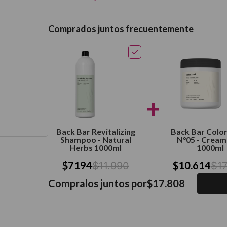
térmico
Comprados juntos frecuentemente
+
Back Bar Revitalizing
Back Bar Colo
Shampoo - Natural
N°05 - Cream
Herbs 1000ml
1000ml
$
7194
$
10
.
614
$
11
.
990
$
17
Compralos juntos por
$
17
.
808