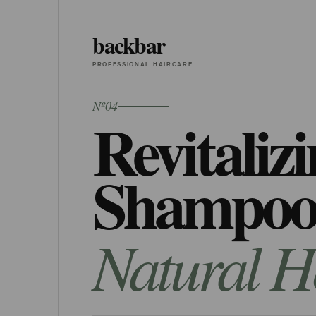
backbar
PROFESSIONAL HAIRCARE
Nº04
Revitaliz
Shampo
Natural H