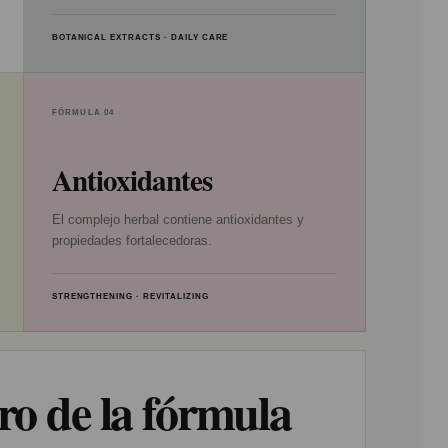
BOTANICAL EXTRACTS · DAILY CARE
FÓRMULA 04
Antioxidantes
El complejo herbal contiene antioxidantes y
propiedades fortalecedoras.
STRENGTHENING · REVITALIZING
ro de la fórmula