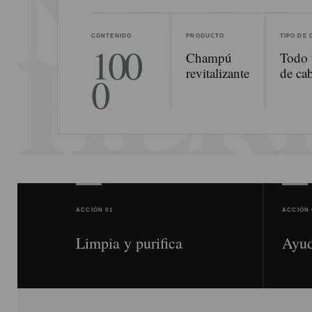
CONTENIDO
PRODUCTO
TIPO DE
100
Champú
Todo 
revitalizante
de cab
0
ACCIÓN 01
ACCIÓN 
Limpia y purifica
Ayud