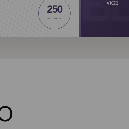
VK21
250
MILILITROS
TO