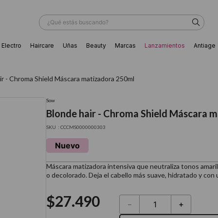
¿Qué estás buscando?
Electro
Haircare
Uñas
Beauty
Marcas
Lanzamientos
Antiage
ÁS BUSCADOS
ir - Chroma Shield Máscara matizadora 250ml
Sow
Blonde hair - Chroma Shield Máscara 
:
CCCMS0000000303
Nuevo
Máscara matizadora intensiva que neutraliza tonos amaril
o decolorado. Deja el cabello más suave, hidratado y con 
$
27
.
490
－
＋
ador