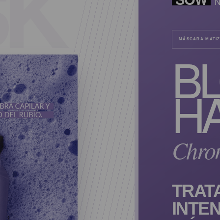
N
MÁSCARA MATI
B
HA
Chro
TRAT
INTE