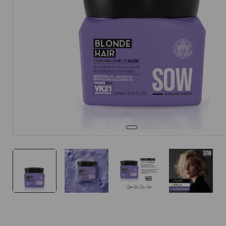
10
.
protector 