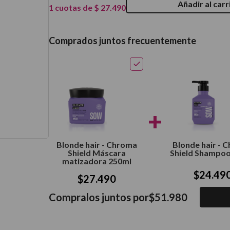
Añadir al carr
1
cuotas de
$
27
.
490
térmico
Comprados juntos frecuentemente
+
Blonde hair - Chroma
Blonde hair - 
Shield Máscara
Shield Shampoo
matizadora 250ml
$
24
.
49
$
27
.
490
Compralos juntos por
$
51
.
980