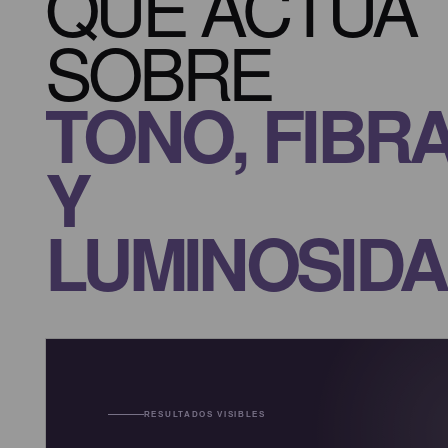
QUE ACTÚA
SOBRE
TONO, FIBR
Y
LUMINOSID
RESULTADOS VISIBLES