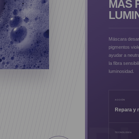
MÁS F
LUMI
Máscara desarr
pigmentos viole
ayudar a neutra
la fibra sensib
luminosidad.
ACCIÓN
Repara y 
TECNOLOGÍA