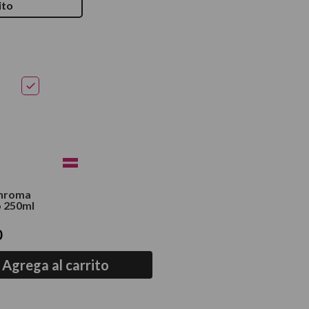
ito
Chroma
 250ml
0
Agrega al carrito