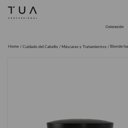
Coloración
TÉRMINOS M
1
.
wella
Blonde ha
Cuidado del Cabello
Máscaras y Tratamientos
2
.
sow
3
.
farmavita
4
.
shampoo
5
.
cepillo
6
.
gama
7
.
secador
8
.
loreal
9
.
acondicion