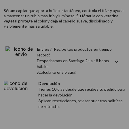
9
.
acondicionador
Sérum capilar que aporta brillo instantáneo, controla el frizz y ayuda
10
.
protector térmico
a mantener un rubio más frío y luminoso. Su fórmula con keratina
vegetal protege el color y deja el cabello suave, disciplinado y
visiblemente más saludable.
Envíos
/ ¡Recibe tus productos en tiempo
record!
Despachamos en Santiago 24 a 48 horas
hábiles.
¡Calcula tu envío aquí!
Devolución
Tienes 10 días desde que recibes tu pedido para
hacer la devolución.
Aplican restricciones, revisar nuestras politicas
de retracto.