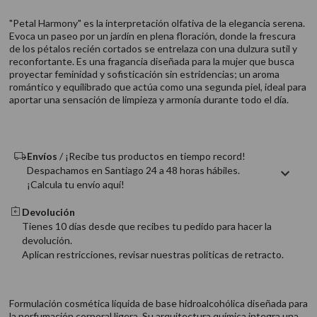
9
.
acondicionador
"Petal Harmony" es la interpretación olfativa de la elegancia serena.
10
.
protector térmico
Evoca un paseo por un jardín en plena floración, donde la frescura
de los pétalos recién cortados se entrelaza con una dulzura sutil y
reconfortante. Es una fragancia diseñada para la mujer que busca
proyectar feminidad y sofisticación sin estridencias; un aroma
romántico y equilibrado que actúa como una segunda piel, ideal para
aportar una sensación de limpieza y armonía durante todo el día.
Envíos
/ ¡Recibe tus productos en tiempo record!
Despachamos en Santiago 24 a 48 horas hábiles.
¡Calcula tu envío aquí!
Devolución
Tienes 10 días desde que recibes tu pedido para hacer la
devolución.
Aplican restricciones, revisar nuestras politicas de retracto.
Formulación cosmética líquida de base hidroalcohólica diseñada para
la perfumación corporal ligera. Su arquitectura química integra una