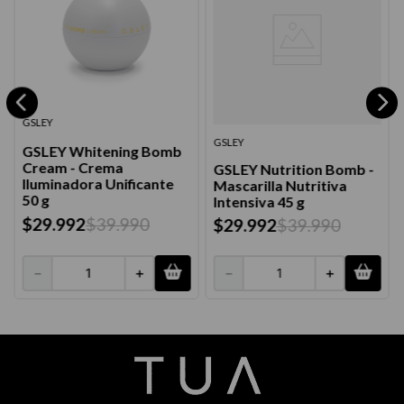
GSLEY
GSLEY
GSLEY Whitening Bomb
Cream - Crema
GSLEY Nutrition Bomb -
Iluminadora Unificante
Mascarilla Nutritiva
50 g
Intensiva 45 g
$
29
.
992
$
39
.
990
$
29
.
992
$
39
.
990
－
＋
－
＋