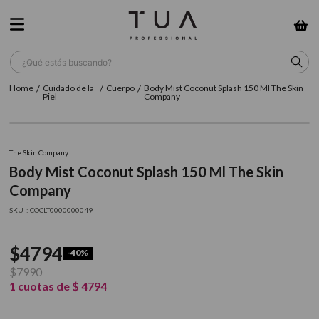
¿Qué estás buscando?
Cuidado de la
Cuerpo
Body Mist Coconut Splash 150 Ml The Skin
TÉRMINOS MÁS BUSCADOS
Piel
Company
1
.
wella
2
.
sow
The Skin Company
Body Mist Coconut Splash 150 Ml The Skin
3
.
farmavita
Company
4
.
shampoo
:
COCLT0000000049
5
.
cepillo
$
4794
6
.
gama
-
40%
$
7990
7
.
secador
1
cuotas de
$
4794
8
.
loreal