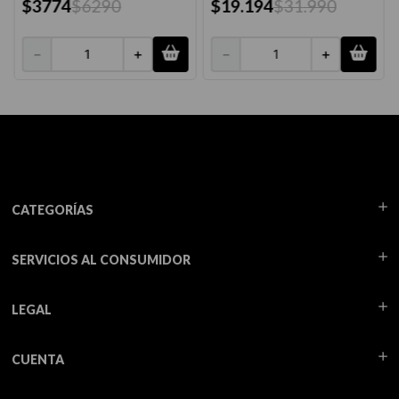
$
3774
$
6290
$
19
.
194
$
31
.
990
－
＋
－
＋
CATEGORÍAS
SERVICIOS AL CONSUMIDOR
LEGAL
CUENTA