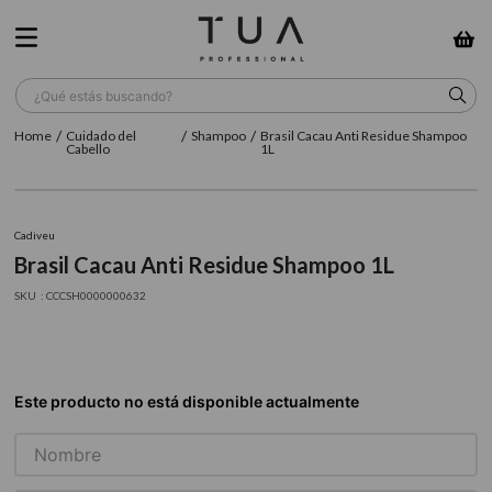
¿Qué estás buscando?
Cuidado del
Shampoo
Brasil Cacau Anti Residue Shampoo
TÉRMINOS MÁS BUSCADOS
Cabello
1L
1
.
wella
2
.
sow
Cadiveu
Brasil Cacau Anti Residue Shampoo 1L
3
.
farmavita
:
CCCSH0000000632
4
.
shampoo
5
.
cepillo
6
.
gama
7
.
secador
8
.
loreal