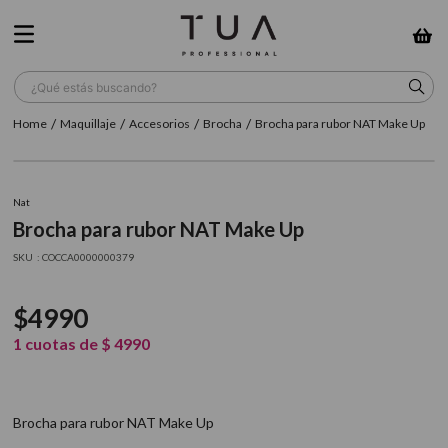
¿Qué estás buscando?
Maquillaje
Accesorios
Brocha
Brocha para rubor NAT Make Up
TÉRMINOS MÁS BUSCADOS
1
.
wella
Nat
2
.
sow
Brocha para rubor NAT Make Up
3
.
farmavita
:
COCCA0000000379
4
.
shampoo
$
4990
5
.
cepillo
1
cuotas de
$
4990
6
.
gama
7
.
secador
Brocha para rubor NAT Make Up
8
.
loreal