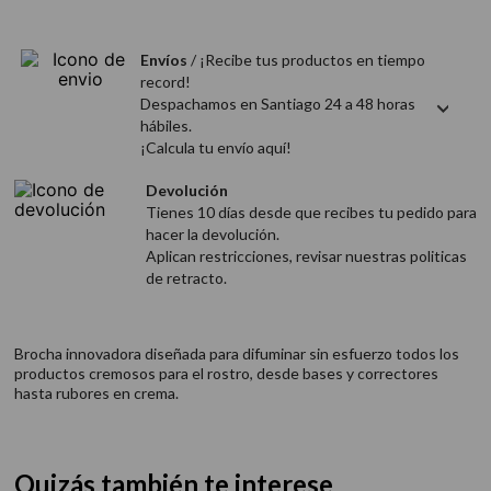
9
.
acondicionador
10
.
protector térmico
Envíos
/ ¡Recibe tus productos en tiempo
record!
Despachamos en Santiago 24 a 48 horas
hábiles.
¡Calcula tu envío aquí!
Devolución
Tienes 10 días desde que recibes tu pedido para
hacer la devolución.
Aplican restricciones, revisar nuestras politicas
de retracto.
Brocha innovadora diseñada para difuminar sin esfuerzo todos los
productos cremosos para el rostro, desde bases y correctores
hasta rubores en crema.
Quizás también te interese