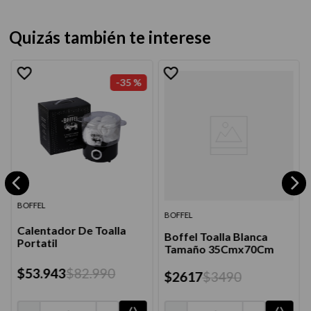
Quizás también te interese
-
35 %
BOFFEL
BOFFEL
Calentador De Toalla
Boffel Toalla Blanca
Portatil
Tamaño 35Cmx70Cm
$
53
.
943
$
82
.
990
$
2617
$
3490