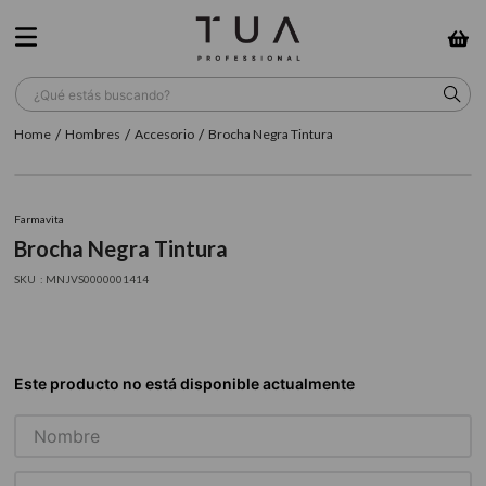
¿Qué estás buscando?
Hombres
Accesorio
Brocha Negra Tintura
TÉRMINOS MÁS BUSCADOS
1
.
wella
Farmavita
2
.
sow
Brocha Negra Tintura
3
.
farmavita
:
MNJVS0000001414
4
.
shampoo
5
.
cepillo
6
.
gama
7
.
secador
8
.
loreal