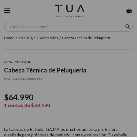
¿Qué estás buscando?
Maquillaje
Accesorios
Cabeza Técnica de Peluquería
TÉRMINOS MÁS BUSCADOS
1
.
wella
Gama Professional
2
.
sow
Cabeza Técnica de Peluquería
3
.
farmavita
:
COCAM0000000669
4
.
shampoo
$
64
.
990
5
.
cepillo
1
cuotas de
$
64
.
990
6
.
gama
7
.
secador
La Cabeza de Estudio GA.MA es una herramienta profesional
8
.
loreal
diseñada para prácticas de peinado, corte y coloración. Su cabello