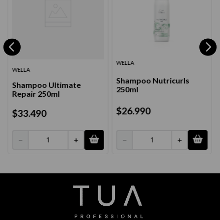
WELLA
WELLA
Shampoo Nutricurls
Shampoo Ultimate
250ml
Repair 250ml
$
26
.
990
$
33
.
490
－
＋
－
＋