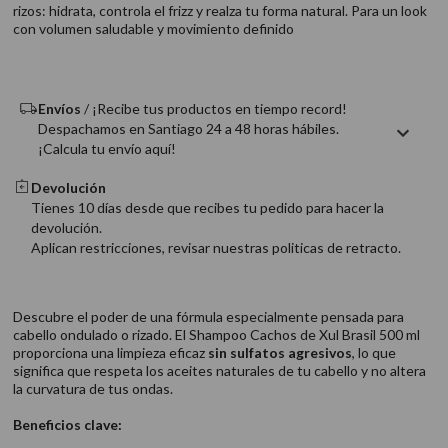
rizos: hidrata, controla el frizz y realza tu forma natural. Para un look
9
.
acondicionador
con volumen saludable y movimiento definido
10
.
protector térmico
Envíos
/ ¡Recibe tus productos en tiempo record!
Despachamos en Santiago 24 a 48 horas hábiles.
¡Calcula tu envío aquí!
Devolución
Tienes 10 días desde que recibes tu pedido para hacer la
devolución.
Aplican restricciones, revisar nuestras politicas de retracto.
Descubre el poder de una fórmula especialmente pensada para
cabello ondulado o rizado. El Shampoo Cachos de Xul Brasil 500 ml
proporciona una limpieza eficaz
sin sulfatos agresivos
, lo que
significa que respeta los aceites naturales de tu cabello y no altera
la curvatura de tus ondas.
Beneficios clave: