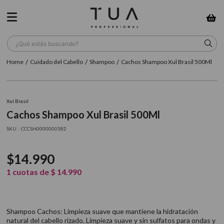
¿Qué estás buscando?
Cuidado del Cabello
Shampoo
Cachos Shampoo Xul Brasil 500Ml
TÉRMINOS MÁS BUSCADOS
1
.
wella
Xul Brasil
2
.
sow
Cachos Shampoo Xul Brasil 500Ml
3
.
farmavita
:
CCCSH0000000582
4
.
shampoo
$
14
.
990
5
.
cepillo
1
cuotas de
$
14
.
990
6
.
gama
7
.
secador
Shampoo Cachos: Limpieza suave que mantiene la hidratación
8
.
loreal
natural del cabello rizado. Limpieza suave y sin sulfatos para ondas y