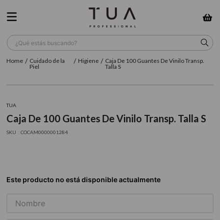
¿Qué estás buscando?
Cuidado de la
Higiene
Caja De 100 Guantes De Vinilo Transp.
TÉRMINOS MÁS BUSCADOS
Piel
Talla S
1
.
wella
2
.
sow
TUA
Caja De 100 Guantes De Vinilo Transp. Talla S
3
.
farmavita
:
COCAM0000001284
4
.
shampoo
5
.
cepillo
6
.
gama
7
.
secador
8
.
loreal