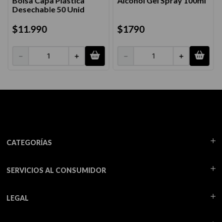
Bolsa Capa Plástica
Alcohol Gel Spray 100ml
Desechable 50 Unid
$
11
.
990
$
1790
－
＋
－
＋
CATEGORÍAS
SERVICIOS AL CONSUMIDOR
LEGAL