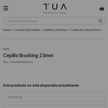
¿Qué estás buscando?
Cuidado del Cabello
Cepillos y Peinetas
Cepillo Brushing 23mm
TÉRMINOS MÁS BUSCADOS
1
.
wella
Gama
2
.
sow
Cepillo Brushing 23mm
3
.
farmavita
:
HDCBR0000000251
4
.
shampoo
5
.
cepillo
6
.
gama
7
.
secador
8
.
loreal