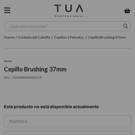
¿Qué estás buscando?
Cuidado del Cabello
Cepillos y Peinetas
Cepillo Brushing 37mm
TÉRMINOS MÁS BUSCADOS
1
.
wella
Gama
2
.
sow
Cepillo Brushing 37mm
3
.
farmavita
:
HDCBR0000000254
4
.
shampoo
5
.
cepillo
6
.
gama
7
.
secador
8
.
loreal