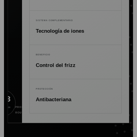
SISTEMA COMPLEMENTARIO
Tecnología de iones
BENEFICIO
Control del frizz
PROTECCIÓN
3/73
Antibacteriana
PROFESSIONAL
HING SIZE
ROUND BRUSH