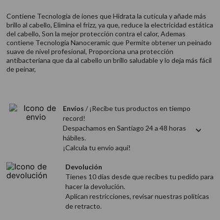
9
.
acondicionador
Contiene Tecnología de iones que Hidrata la cutícula y añade más
10
.
protector térmico
brillo al cabello, Elimina el frizz, ya que, reduce la electricidad estática
del cabello, Son la mejor protección contra el calor, Ademas
contiene Tecnología Nanoceramic que Permite obtener un peinado
suave de nivel profesional, Proporciona una protección
antibacteriana que da al cabello un brillo saludable y lo deja más fácil
de peinar,
Envíos
/ ¡Recibe tus productos en tiempo
record!
Despachamos en Santiago 24 a 48 horas
hábiles.
¡Calcula tu envío aquí!
Devolución
Tienes 10 días desde que recibes tu pedido para
hacer la devolución.
Aplican restricciones, revisar nuestras politicas
de retracto.