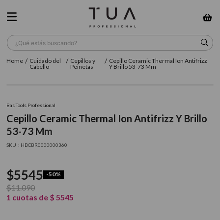
¿Qué estás buscando?
Cuidado del
Cepillos y
Cepillo Ceramic Thermal Ion Antifrizz
TÉRMINOS MÁS BUSCADOS
Cabello
Peinetas
Y Brillo 53-73 Mm
1
.
wella
2
.
sow
Bas Tools Professional
Cepillo Ceramic Thermal Ion Antifrizz Y Brillo
3
.
farmavita
53-73 Mm
4
.
shampoo
:
HDCBR0000000360
5
.
cepillo
$
5545
6
.
gama
-
50%
$
11
.
090
7
.
secador
1
cuotas de
$
5545
8
.
loreal