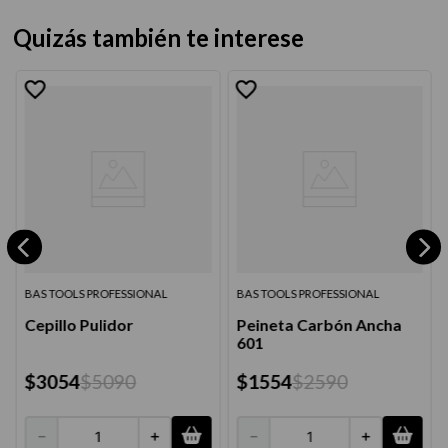
Quizás también te interese
BAS TOOLS PROFESSIONAL
BAS TOOLS PROFESSIONAL
Cepillo Pulidor
Peineta Carbón Ancha
601
$
3054
$
5090
$
1554
$
2590
－
＋
－
＋