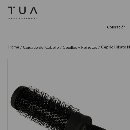
Coloración
TÉRMINOS M
1
.
wella
Cepillo Hikato
Cuidado del Cabello
Cepillos y Peinetas
2
.
sow
3
.
farmavita
4
.
shampoo
5
.
cepillo
6
.
gama
7
.
secador
8
.
loreal
9
.
acondicion