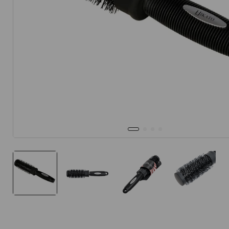
10
.
protector 