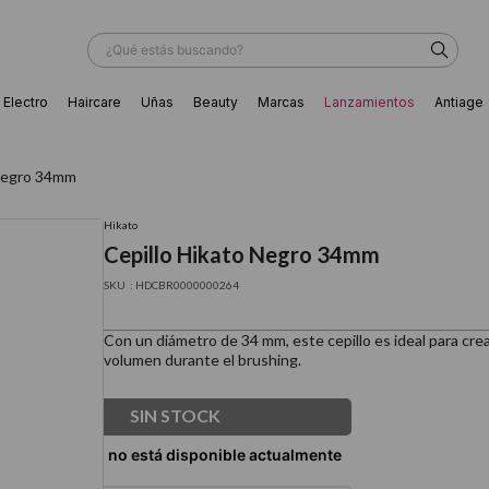
¿Qué estás buscando?
Electro
Haircare
Uñas
Beauty
Marcas
Lanzamientos
Antiage
ÁS BUSCADOS
 Negro 34mm
Hikato
Cepillo Hikato Negro 34mm
:
HDCBR0000000264
Con un diámetro de 34 mm, este cepillo es ideal para cr
volumen durante el brushing.
SIN STOCK
ador