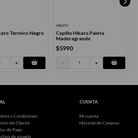
HIKATO
O
ikato Termico Negro
Cepillo Hikato Paleta
C
Maderagrande
S
$
5990
＋
－
＋
AL
CUENTA
inos y Condiciones
Mi cuenta
stro del Cliente
Historial de Compras
ios de Pago
chos de usuario