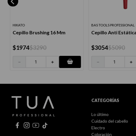
HIKATO
BAS TOOLS PROFESSIONAL
Cepillo Brushing 16 Mm
Cepillo Anti Estátic
$
1974
$
3290
$
3054
$
5090
－
＋
－
＋
CATEGORÍAS
Lo último
Cuidado del cabello
Electro
Coloración