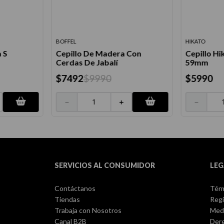
BOFFEL
HIKATO
a S
Cepillo De Madera Con
Cepillo H
Cerdas De Jabalí
59mm
$
7492
$
9990
$
5990
－
＋
－
SERVICIOS AL CONSUMIDOR
LEG
Contáctanos
Térm
Tiendas
Regi
Trabaja con Nosotros
Med
Canal B2B
Dere