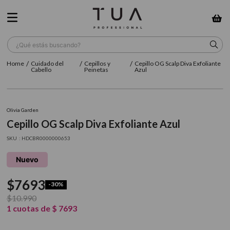
¿Qué estás buscando?
Cuidado del
Cepillos y
Cepillo OG Scalp Diva Exfoliante
TÉRMINOS MÁS BUSCADOS
Cabello
Peinetas
Azul
1
.
wella
2
.
sow
Olivia Garden
Cepillo OG Scalp Diva Exfoliante Azul
3
.
farmavita
:
HDCBR0000000653
4
.
shampoo
Nuevo
5
.
cepillo
$
7693
6
.
gama
-
30%
$
10
.
990
7
.
secador
1
cuotas de
$
7693
8
.
loreal