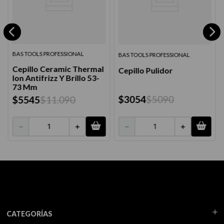
BAS TOOLS PROFESSIONAL
BAS TOOLS PROFESSIONAL
Cepillo Ceramic Thermal
Cepillo Pulidor
Ion Antifrizz Y Brillo 53-
73 Mm
$
3054
$
5090
$
5545
$
11
.
090
－
＋
－
＋
CATEGORÍAS