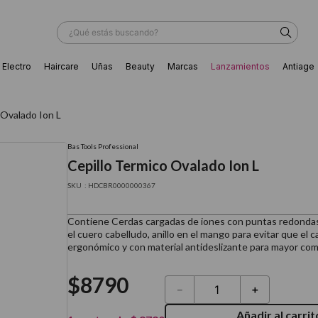
¿Qué estás buscando?
Electro
Haircare
Uñas
Beauty
Marcas
Lanzamientos
Antiage
ÁS BUSCADOS
 Ovalado Ion L
Bas Tools Professional
Cepillo Termico Ovalado Ion L
:
HDCBR0000000367
Contiene Cerdas cargadas de iones con puntas redondas p
el cuero cabelludo, anillo en el mango para evitar que el 
ergonómico y con material antideslizante para mayor com
$
8790
－
＋
ador
Añadir al carrit