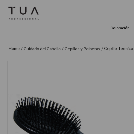
Coloración
TÉRMINOS M
1
.
wella
Cepillo Termico
Cuidado del Cabello
Cepillos y Peinetas
2
.
sow
3
.
farmavita
4
.
shampoo
5
.
cepillo
6
.
gama
7
.
secador
8
.
loreal
9
.
acondicion