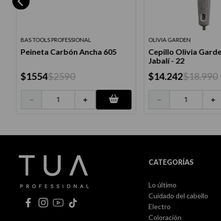
BAS TOOLS PROFESSIONAL
OLIVIA GARDEN
Peineta Carbón Ancha 605
Cepillo Olivia Gard
Jabalí - 22
$
1554
$
2590
$
14
.
242
$
18
.
990
－
＋
－
＋
CATEGORÍAS
Lo último
Cuidado del cabello
Electro
Coloración