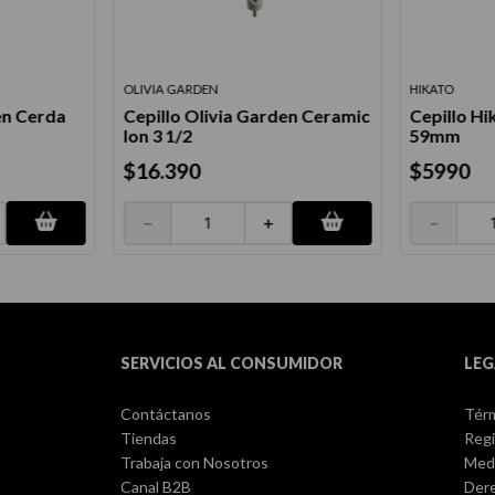
OLIVIA GARDEN
HIKATO
en Cerda
Cepillo Olivia Garden Ceramic
Cepillo H
Ion 3 1/2
59mm
$
16
.
390
$
5990
－
＋
－
SERVICIOS AL CONSUMIDOR
LEG
Contáctanos
Térm
Tiendas
Regi
Trabaja con Nosotros
Med
Canal B2B
Dere