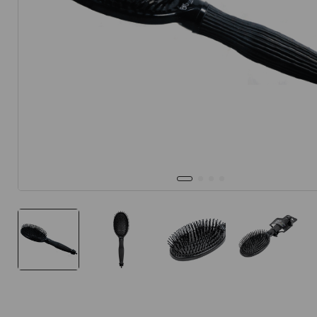
10
.
protector 