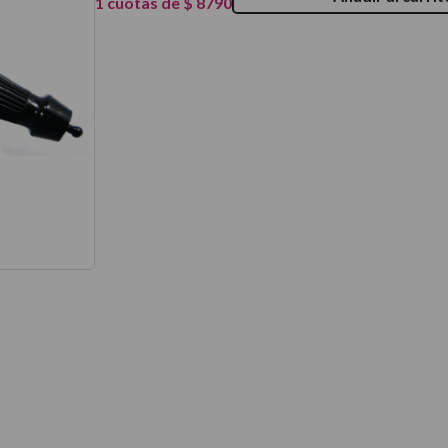
1
cuotas de
$
8790
térmico