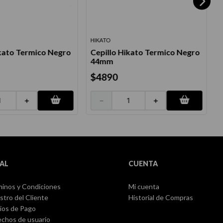
HIKATO
B
ikato Termico Negro
Cepillo Hikato Termico Negro
C
44mm
$
4890
＋
－
＋
AL
CUENTA
inos y Condiciones
Mi cuenta
stro del Cliente
Historial de Compras
ios de Pago
chos de usuario