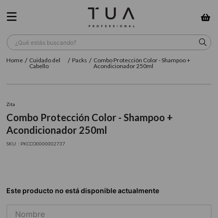
¿Qué estás buscando?
Cuidado del
Packs
Combo Protección Color - Shampoo +
TÉRMINOS MÁS BUSCADOS
Cabello
Acondicionador 250ml
1
.
wella
2
.
sow
Zita
Combo Protección Color - Shampoo +
3
.
farmavita
Acondicionador 250ml
4
.
shampoo
:
PKCCO0000002737
5
.
cepillo
6
.
gama
7
.
secador
8
.
loreal