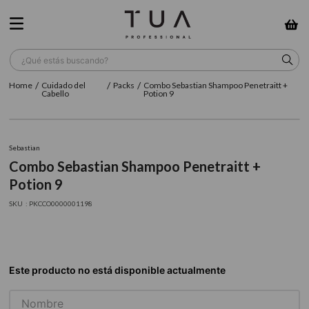
¿Qué estás buscando?
Cuidado del
Packs
Combo Sebastian Shampoo Penetraitt +
TÉRMINOS MÁS BUSCADOS
Cabello
Potion 9
1
.
wella
2
.
sow
Sebastian
Combo Sebastian Shampoo Penetraitt +
3
.
farmavita
Potion 9
4
.
shampoo
:
PKCCO0000001198
5
.
cepillo
6
.
gama
7
.
secador
8
.
loreal