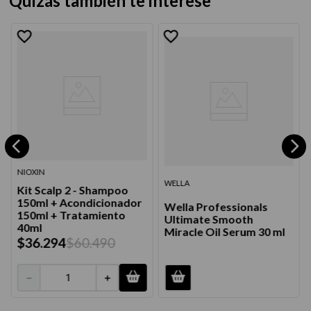
Quizás también te interese
NIOXIN
WELLA
Kit Scalp 2 - Shampoo
150ml + Acondicionador
Wella Professionals
150ml + Tratamiento
Ultimate Smooth
40ml
Miracle Oil Serum 30 ml
$
36
.
294
$
60
.
490
－
＋