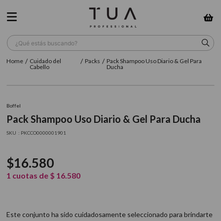
¿Qué estás buscando?
Cuidado del
Packs
Pack Shampoo Uso Diario & Gel Para
TÉRMINOS MÁS BUSCADOS
Cabello
Ducha
1
.
wella
2
.
sow
Boffel
Pack Shampoo Uso Diario & Gel Para Ducha
3
.
farmavita
:
PKCCO0000001901
4
.
shampoo
5
.
cepillo
$
16
.
580
6
.
gama
1
cuotas de
$
16
.
580
7
.
secador
8
.
loreal
Este conjunto ha sido cuidadosamente seleccionado para brindarte