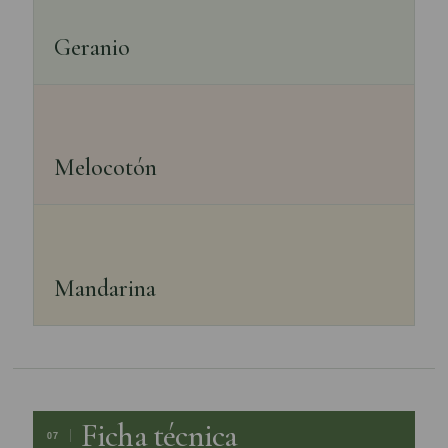
Geranio
Melocotón
Mandarina
Ficha técnica
07