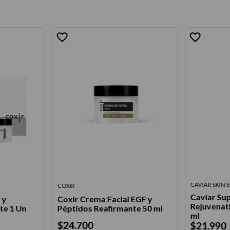
CAVIAR SKIN 
COXIR
Caviar Su
 y
Coxir Crema Facial EGF y
Rejuvenat
te 1 Un
Péptidos Reafirmante 50 ml
ml
$
24
.
700
$
21
.
990