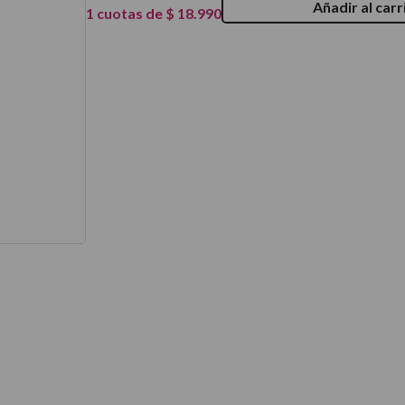
Añadir al carr
1
cuotas de
$
18
.
990
térmico