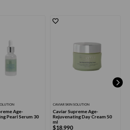
SOLUTION
CAVIAR SKIN SOLUTION
T
preme Age-
Caviar Supreme Age-
ing Pearl Serum 30
Rejuvenating Day Cream 50
U
ml
$
18
.
990