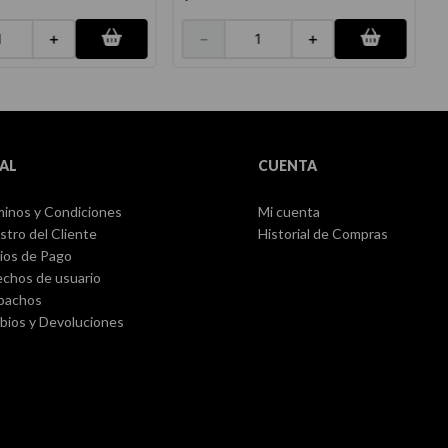
＋
－
＋
AL
CUENTA
inos y Condiciones
Mi cuenta
stro del Cliente
Historial de Compras
ios de Pago
chos de usuario
pachos
ios y Devoluciones