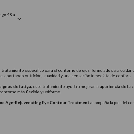
ago 48 a
 tratamiento específico para el contorno de ojos, formulado para cuidar 
te, aportando nutrición, suavidad y una sensación inmediata de confort.
 signos de fatiga
, este tratamiento ayuda a mejorar la
apariencia de la 
contorno más flexible y uniforme.
me Age-Rejuvenating Eye Contour Treatment
acompaña la piel del co