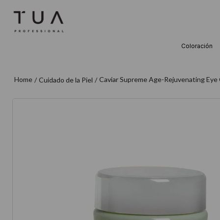
Coloración
TÉRMINOS M
1
.
wella
Caviar Supreme Age-Rejuvenating Eye
Cuidado de la Piel
2
.
sow
3
.
farmavita
4
.
shampoo
5
.
cepillo
6
.
gama
7
.
secador
8
.
loreal
9
.
acondicion