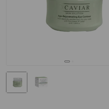
10
.
protector 