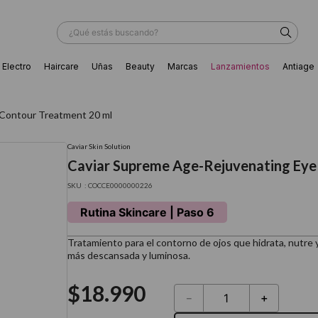
¿Qué estás buscando?
Electro
Haircare
Uñas
Beauty
Marcas
Lanzamientos
Antiage
ÁS BUSCADOS
 Contour Treatment 20 ml
Caviar Skin Solution
Caviar Supreme Age-Rejuvenating Eye
:
COCCE0000000226
Rutina Skincare | Paso 6
Tratamiento para el contorno de ojos que hidrata, nutre y 
más descansada y luminosa.
$
18
.
990
－
＋
ador