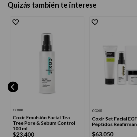
Quizás también te interese
COXIR
COXIR
Coxir Emulsión Facial Tea
Coxir Set Facial EGF
Tree Pore & Sebum Control
Péptidos Reafirman
100 ml
$
63
.
050
$
23
.
400