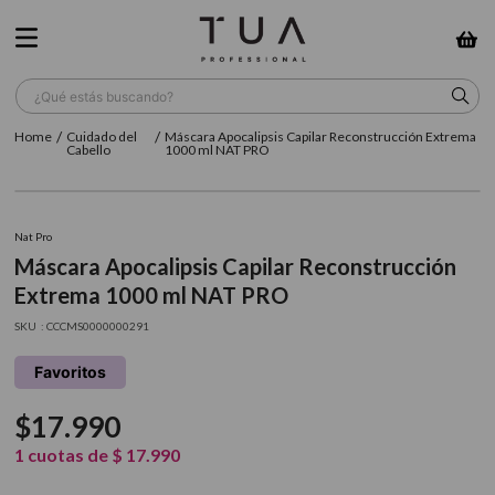
¿Qué estás buscando?
Cuidado del
Máscara Apocalipsis Capilar Reconstrucción Extrema
TÉRMINOS MÁS BUSCADOS
Cabello
1000 ml NAT PRO
1
.
wella
2
.
sow
Nat Pro
Máscara Apocalipsis Capilar Reconstrucción
3
.
farmavita
Extrema 1000 ml NAT PRO
4
.
shampoo
:
CCCMS0000000291
5
.
cepillo
Favoritos
6
.
gama
$
17
.
990
7
.
secador
1
cuotas de
$
17
.
990
8
.
loreal