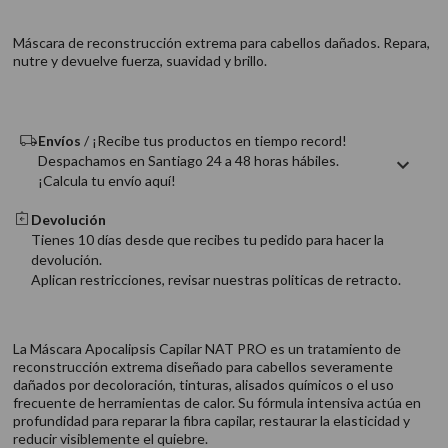
9
.
acondicionador
Máscara de reconstrucción extrema para cabellos dañados. Repara,
10
.
protector térmico
nutre y devuelve fuerza, suavidad y brillo.
Envíos
/ ¡Recibe tus productos en tiempo record!
Despachamos en Santiago 24 a 48 horas hábiles.
¡Calcula tu envío aquí!
Devolución
Tienes 10 días desde que recibes tu pedido para hacer la
devolución.
Aplican restricciones, revisar nuestras politicas de retracto.
La Máscara Apocalipsis Capilar NAT PRO es un tratamiento de
reconstrucción extrema diseñado para cabellos severamente
dañados por decoloración, tinturas, alisados químicos o el uso
frecuente de herramientas de calor. Su fórmula intensiva actúa en
profundidad para reparar la fibra capilar, restaurar la elasticidad y
reducir visiblemente el quiebre.