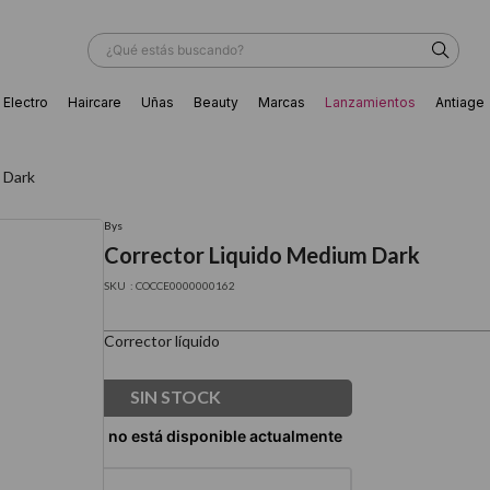
¿Qué estás buscando?
Electro
Haircare
Uñas
Beauty
Marcas
Lanzamientos
Antiage
ÁS BUSCADOS
 Dark
Bys
Corrector Liquido Medium Dark
:
COCCE0000000162
Corrector líquido
SIN STOCK
ador