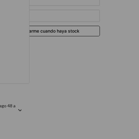
térmico
ago 48 a