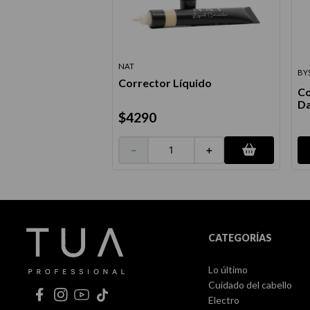
NAT
BY
Corrector Líquido
Co
D
$
4290
－
＋
CATEGORÍAS
Lo último
Cuidado del cabello
Electro