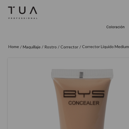
Coloración
TÉRMINOS M
1
.
wella
Corrector Liquido Medium
Maquillaje
Rostro
Corrector
2
.
sow
3
.
farmavita
4
.
shampoo
5
.
cepillo
6
.
gama
7
.
secador
8
.
loreal
9
.
acondicion