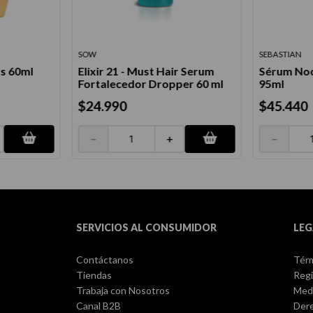
SOW
SEBASTIAN
s 60ml
Elixir 21 - Must Hair Serum
Sérum Noc
Fortalecedor Dropper 60 ml
95ml
$
24
.
990
$
45
.
440
－
＋
－
SERVICIOS AL CONSUMIDOR
LEG
Contáctanos
Térm
Tiendas
Regi
Trabaja con Nosotros
Med
Canal B2B
Dere