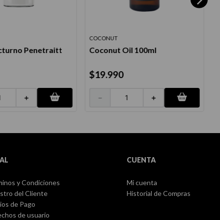
COCONUT
R
turno Penetraitt
Coconut Oil 100ml
$
19
.
990
＋
－
＋
AL
CUENTA
inos y Condiciones
Mi cuenta
stro del Cliente
Historial de Compras
ios de Pago
chos de usuario