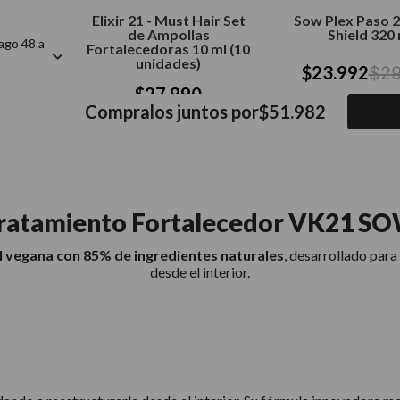
Elixir 21 - Must Hair Set
Sow Plex Paso 2
de Ampollas
Shield 320 
ago 48 a
Fortalecedoras 10 ml (10
unidades)
$
23
.
992
$
2
$
27
.
990
Compralos juntos por
$
51
.
982
ratamiento Fortalecedor VK21 S
l vegana con 85% de ingredientes naturales
, desarrollado para 
desde el interior.