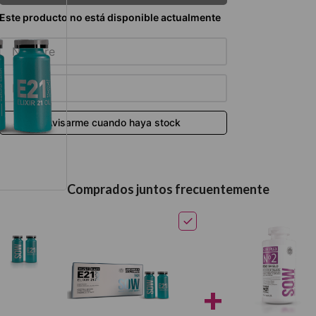
térmico
Comprados juntos frecuentemente
+