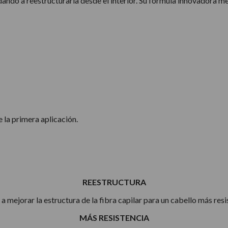
ando a reestructurarla desde el interior. Su fórmula innovadora mej
e la primera aplicación.
REESTRUCTURA
a mejorar la estructura de la fibra capilar para un cabello más resi
MÁS RESISTENCIA