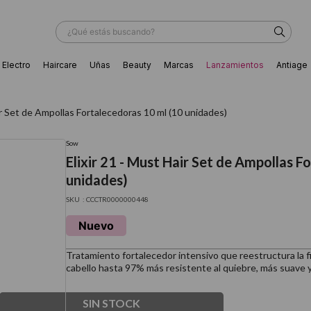
¿Qué estás buscando?
Electro
Haircare
Uñas
Beauty
Marcas
Lanzamientos
Antiage
ÁS BUSCADOS
ir Set de Ampollas Fortalecedoras 10 ml (10 unidades)
Sow
Elixir 21 - Must Hair Set de Ampollas F
unidades)
:
CCCTR0000000448
Nuevo
Tratamiento fortalecedor intensivo que reestructura la fib
cabello hasta 97% más resistente al quiebre, más suave y 
ador
SIN STOCK