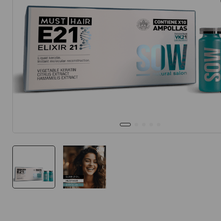
10
.
protector 