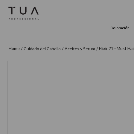
Coloración
TÉRMINOS M
1
.
wella
Elixir 21 - Must Ha
Cuidado del Cabello
Aceites y Serum
2
.
sow
3
.
farmavita
4
.
shampoo
5
.
cepillo
6
.
gama
7
.
secador
8
.
loreal
9
.
acondicion