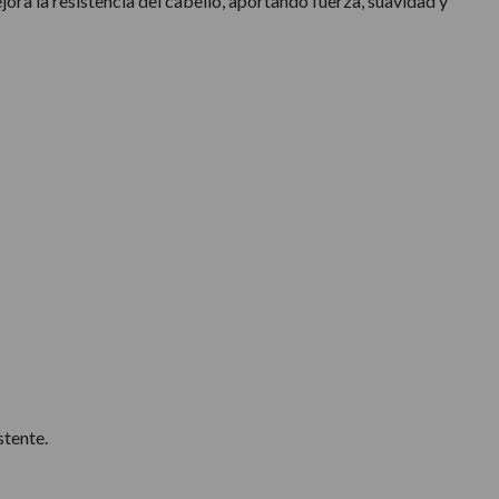
ora la resistencia del cabello, aportando fuerza, suavidad y
stente.